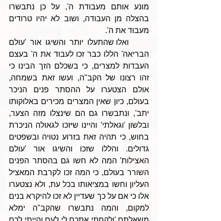
מונע אותם מעבודת ה', על כן נתבשרו 
בהצלה מן העבודה, ושוב לא יהיו טרודים 
מעבוד את ה'.
     ואלו שהתעלו יותר והשיגו אור 'עולם 
הבריאה' הללו כבר זכו לעבוד את ה' בעצם 
העבדות למצרים, כי בשכלם הזך הבינו כי 
זהו רצונו של הקב"ה, ועשו זאת בשמחה, 
אולם הצטערו על ההסתר פנים הניכר 
בעולם, כיון שאין המצרים מכירים באלוקותו 
יתב', ונתבשרו גם הם שינצלו מזה הצער, 
ובלשון 'וגאלתי' והיינו שיזכו לגאולה הניכרת 
בחוש, כי תהיה זאת בזרוע נטויה ובשפטים 
גדולים. והללו שזכו והשיגו אור 'עולם 
האצילות' המה לא חשו גם בהסתר הפנים 
השורר בעולם, כי המה זכו לקרבת המאציל 
העליון וחשו במציאותו בכל עת, ולא נצטערו 
אלו כי אם על כך שעדיין לא זכו להיקרא בנים 
למקום, והמה נתבשרו שהקב"ה ימלא 
משאלתם 'ולקחתי אתכם לי לעם והייתי לכם 