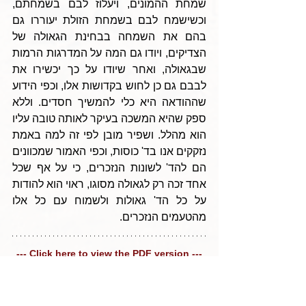
שמחת ההמונים, ויעלוז לבם בשמחתם, 
וכשישמח לבם בשמחת הזולת יעוררו גם 
בהם את השמחה בבחינת הגאולה של 
הצדיקים, ויודו גם המה על המדרגות הרמות 
שבגאולה, ואחר שיודו על כך יכשירו את 
לבבם גם כן לחוש בקדושות אלו, וכפי הידוע 
שההודאה היא כלי להמשיך חסדים. וללא 
ספק שהיא המשכה בעיקר לאותה טובה עליו 
הוא מהלל. ושפיר מובן לפי זה למה באמת 
נזקקים אנו בד' כוסות, וכפי האמור שמכוונים 
הם להד' לשונות הנזכרים, כי על אף שכל 
אחד זכה רק לגאולה מסוגו, ראוי הוא להודות 
על כל הד' גאולות ולשמוח עם כל אלו 
מהטעמים הנזכרים.
--- Click here to view the PDF version ---
Tags:
Parshas Vaera 5786