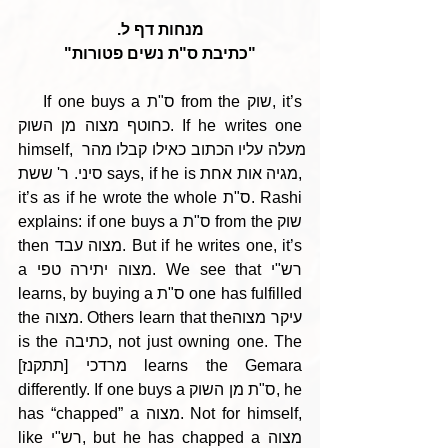
מנחות דף ל.
"כתיבת ס"ת נשים פטורות"
    If one buys a ס"ת from the שוק, it’s 
כחוטף מצוה מן השוק. If he writes one 
himself, מעלה עליו הכתוב כאילו קבלו מהר 
סיני. ר' ששת says, if he is מגיה אות אחת, 
it’s as if he wrote the whole ס"ת. Rashi 
explains: if one buys a ס"ת from the שוק 
then מצוה עבד. But if he writes one, it’s 
a מצוה יתירה טפי. We see that רש"י 
learns, by buying a ס"ת one has fulfilled 
the מצוה. Others learn that theעיקר מצוה  
is the כתיבה, not just owning one. The 
[תתקנז] מרדכי learns the Gemara 
differently. If one buys a ס"ת מן השוק, he 
has “chapped” a מצוה. Not for himself, 
like רש"י, but he has chapped a מצוה 