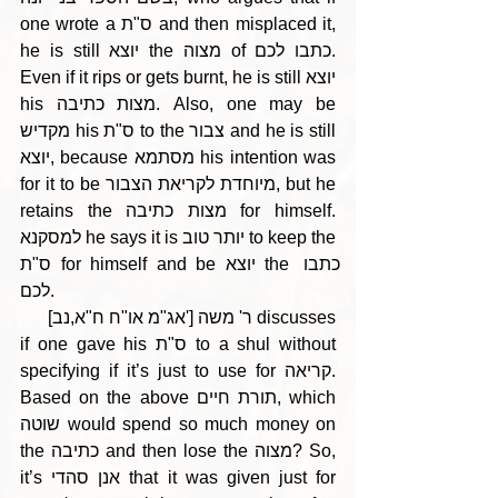
one wrote a ס"ת and then misplaced it, 
he is still יוצא the מצוה of כתבו לכם. 
Even if it rips or gets burnt, he is still יוצא 
his מצות כתיבה. Also, one may be 
מקדיש his ס"ת to the צבור and he is still 
יוצא, because מסתמא his intention was 
for it to be מיוחדת לקריאת הצבור, but he 
retains the מצות כתיבה for himself. 
למסקנא he says it is יותר טוב to keep the 
ס"ת for himself and be יוצא the כתבו 
לכם. 
      [אג"מ או"ח ח"א,נב'] ר' משה discusses 
if one gave his ס"ת to a shul without 
specifying if it’s just to use for קריאה. 
Based on the above תורת חיים, which 
שוטה would spend so much money on 
the כתיבה and then lose the מצוה? So, 
it’s אנן סהדי that it was given just for 