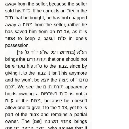
away from the seller, because the seller 
sold his ס"ת. If he corrects an אות in the 
ס"ת that he bought, he has not chapped 
away a מצוה from the seller, rather he 
has saved him from an עבירה, as it is 
אסור to keep a pasul ס"ת in one’s 
possession.
      [בחידושיו על שו"ע יו"ד ס' ער] רע"א 
brings the תורת חיים that one should not 
be מקדיש his ס"ת to the צבור, since by 
giving it to the צבור it isn’t his anymore 
and he won’t be יוצא the מצוה of "כתבו 
לכם". We see the תורת חיים apparently 
holds owning a ס"ת בשתפות is not a 
קיום of the מצוה, because he doesn’t 
allow one to give it to the צבור, yet he is 
part of the צבור and remains a partial 
owner. The פתחי תשובה [שם] brings 
בשם הספר בני יונה, who argues that if 