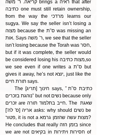
קריאה. ר' משה brings a ראיה that after 
כתיבה one must still retain ownership, 
from the way the מרדכי learns our 
sugya. We say the seller isn’t losing a 
מצוה because the ס"ת was missing an 
אות. Says ר' משה, we see that the seller 
isn’t losing because the Torah was חסר, 
but if it was complete, the seller would 
be considered losing his מצות כתיבה,so 
we see even if one writes a ס"ת but 
gives it away, he’s not יוצא, just like the 
תורת חיים says. 
    The [תריג] חינוך says, "כתיבת ס"ת 
נוהגת בזכרים" but not נשים because only 
זכרים are חייב בתלמוד תורה. The שאגת 
אריה [ס' לה'] asks: why should נשים be 
פטור, it is not a מצות עשה שהזמן גרמא? 
He concludes that really בזמן הזה since 
we are not בקיאים in חסירות ויתירות of 