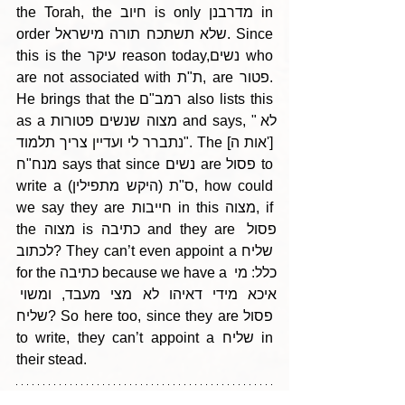
the Torah, the חיוב is only מדרבנן in 
order שלא תשתכח תורה מישראל. Since 
this is the עיקר reason today,נשים who 
are not associated with ת"ת, are פטור. 
He brings that the רמב"ם also lists this 
as a מצוה שנשים פטורות and says, "לא 
נתברר לי ועדיין צריך תלמוד". The [אות ה'] 
מנח"ח says that since נשים are פסול to 
write a ס"ת (היקש מתפילין), how could 
we say they are חייבות in this מצוה, if 
the מצוה is כתיבה and they are פסול 
לכתוב? They can’t even appoint a שליח 
for the כתיבה because we have a כלל: מי 
איכא מידי דאיהו לא מצי מעבד, ומשוי 
שליח? So here too, since they are פסול 
to write, they can’t appoint a שליח in 
their stead.