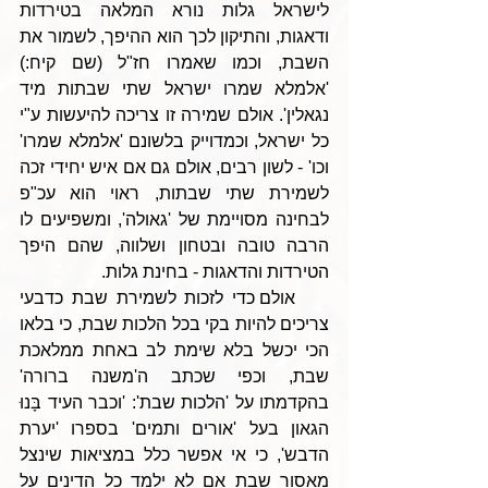
לישראל גלות נורא המלאה בטירדות 
ודאגות, והתיקון לכך הוא ההיפך, לשמור את 
השבת, וכמו שאמרו חז"ל (שם קיח:) 
'אלמלא שמרו ישראל שתי שבתות מיד 
נגאלין'. אולם שמירה זו צריכה להיעשות ע"י 
כל ישראל, וכמדוייק בלשונם 'אלמלא שמרו' 
וכו' - לשון רבים, אולם גם אם איש יחידי זכה 
לשמירת שתי שבתות, ראוי הוא עכ"פ 
לבחינה מסויימת של 'גאולה', ומשפיעים לו 
הרבה טובה ובטחון ושלווה, שהם היפך 
הטירדות והדאגות - בחינת גלות. 
    אולם כדי לזכות לשמירת שבת כדבעי 
צריכים להיות בקי בכל הלכות שבת, כי בלאו 
הכי יכשל בלא שימת לב באחת ממלאכת 
שבת, וכפי שכתב ה'משנה ברורה' 
בהקדמתו על 'הלכות שבת': 'וכבר העיד בָּנוּ 
הגאון בעל 'אורים ותמים' בספרו 'יערת 
הדבש', כי אי אפשר כלל במציאות שינצל 
מאסור שבת אם לא ילמד כל הדינים על 