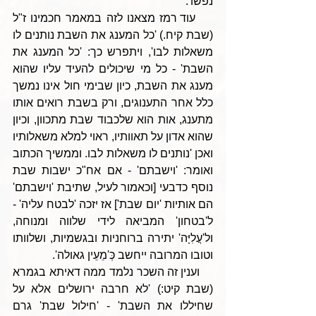
נפשו'.
    עוד רמז מצאנו לזה במאמר חכמינו ז"ל 
(שבת קיח.) 'כל המענג את השבת נותנים לו 
משאלות לבו', ויתפרש כך: 'כל המענג את 
השבת' - כל מי שיכולים להעיד עליו שהוא 
מענג את השבת, כיון שבימי חול אינו נמשך 
כלל אחר התענוגים, ורק בשבת רואים אותו 
מתענג, אות הוא שלכבוד שבת מתכוון, וכיון 
שהוא אדון על תאוותיו, ראוי למלא משאלותיו 
ואכן 'נותנים לו משאלות לבו. וממשיך הכתוב 
ואומר: 'וישבתם' - אם אח"כ ישבות שבת 
נוסף כדבעי [וכאמור לעיל, שתיבת 'וישבתם' 
הם אותיות 'יום שבת'] אז יזכה 'לבטח עליה' - 
ל'בטחון' המביאה לידי שלווה ומנוחה, 
ול'עֲלִיָּה' יתירה ברוחניות ובגשמיות, ושלוותו 
וטובו המרובה ייחשב כְּ'מֵעֵין גאולה'.  
    וענין זה השכר נלמד ממה דאיתא בגמרא 
(שבת קיט:) 'לא חרבה ירושלים אלא על 
שחיללו את השבת' - 'חילול שבת' גרם 