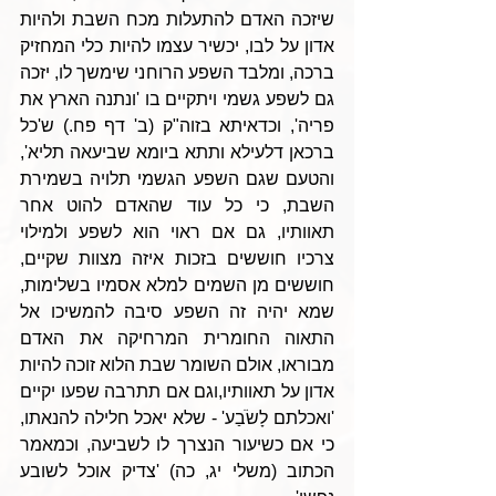
שיזכה האדם להתעלות מכח השבת ולהיות 
אדון על לבו, יכשיר עצמו להיות כלי המחזיק 
ברכה, ומלבד השפע הרוחני שימשך לו, יזכה 
גם לשפע גשמי ויתקיים בו 'ונתנה הארץ את 
פריה', וכדאיתא בזוה"ק (ב' דף פח.) ש'כל 
ברכאן דלעילא ותתא ביומא שביעאה תליא', 
והטעם שגם השפע הגשמי תלויה בשמירת 
השבת, כי כל עוד שהאדם להוט אחר 
תאוותיו, גם אם ראוי הוא לשפע ולמילוי 
צרכיו חוששים בזכות איזה מצוות שקיים, 
חוששים מן השמים למלא אסמיו בשלימות, 
שמא יהיה זה השפע סיבה להמשיכו אל 
התאוה החומרית המרחיקה את האדם 
מבוראו, אולם השומר שבת הלוא זוכה להיות 
אדון על תאוותיו,וגם אם תתרבה שפעו יקיים 
'ואכלתם לָשֹׂבַע' - שלא יאכל חלילה להנאתו, 
כי אם כשיעור הנצרך לו לשביעה, וכמאמר 
הכתוב (משלי יג, כה) 'צדיק אוכל לשובע 