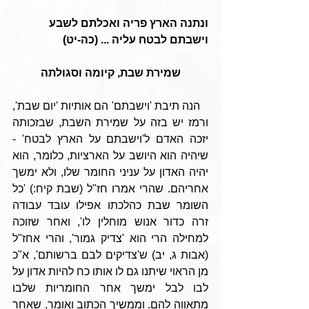
ונתנה הארץ פריה ואכלתם לשבע 
וישבתם לבטח עליה ... (כה-יט)
שמירת שבת, קיומה וסגולתה
   הנה תיבת 'וישבתם' הם אותיות 'יום שבת', 
ורמז יש בזה על שמירת השבת, שבזכותה 
יזכה האדם ל'וישבתם על הארץ לבטח' - 
שיהיה הוא היושב על הארציות, כלומר, הוא 
יהיה האדון על עניני החומר שלו, ולא ימשך 
אחריהם. שהרי אמרו חז"ל (שבת קיח:) 'כל 
השומר שבת כהלכתו אפילו עובד עבודה 
זרה כדור אנוש מוחלין לו', ואחר שזוכה 
למחילה הרי הוא 'צדיק גמור', והרי אחז"ל 
(אבות ג, יב) ש'צדיקים לבם ברשותם', א"כ 
מן הראוי שיתנו גם לו אותו כח להיות אדון על 
לבו לבל ימשך אחר החומריות שלבו 
מתאווה להם. וממשיך הכתוב ואומר, שאחר 