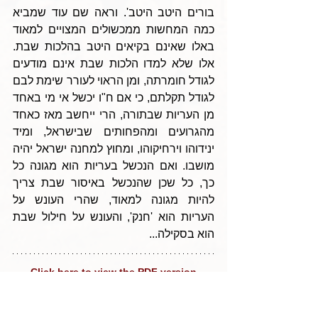
בורים היטב היטב'. וראה שם עוד שמביא 
כמה המחשות ממכשולים המצויים למאוד 
באלו שאינם בקיאים היטב בהלכות שבת. 
אלו שלא למדו הלכות שבת אינם מודעים 
לגודל חומרתה, ומן הראוי לעורר שימת לבם 
לגודל תקלתם, כי אם ח"ו יכשל אי מי באחד 
מן העריות שבתורה, הרי ייחשב מאז כאחד 
מהגרועים ומהפחותים שבישראל, ומיד 
ינידוהו וירחיקוהו, ומחוץ למחנה ישראל יהיה 
מושבו. ואם הנכשל בעריות הוא מגונה כל 
כך, כל שכן שהנכשל באיסור שבת צריך 
להיות מגונה למאוד, שהרי העונש על 
העריות הוא 'חנק', והעונש על חילול שבת 
הוא בסקילה...
--- Click here to view the PDF version ---
Tags: