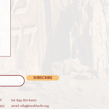
SUBSCRIBE
AY
tel: 845-821-6200
952
email: info@torahtavlin.org