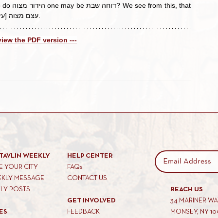
the הידור is part and parcel of the עצם מצוה [עיין שיעורי ר' דוד נזיר ב:].
 view the PDF version ---
TAVLIN WEEKLY
HELP CENTER
 YOUR CITY
FAQs
EKLY MESSAGE
CONTACT US
KLY POSTS
REACH US
GET INVOLVED
34 MARINER W
ES
FEEDBACK
MONSEY, NY 10