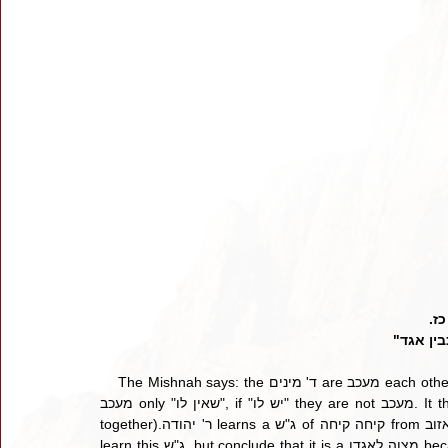
כז
"ין אגד
    The Mishnah says: the ד' מינים are מעכב each other. The Gemara brings that ר' חנא בר רבא says: all ד' מינים are 
מעכב only "שאין לו", if "יש לו" they are not מעכב. It then brings a מחלוקת תנאים if the ד' מינים needאגד (bundled 
together).ר' יהודה learns a ג"ש of קיחה קיחה from אגודת אזוב that they must be bundled together. The רבנן do not 
learn this ג"ש, but conclude that it is a מצוה לאגדו because of זה אלי ואנוהו.תוס' [ד"ה לא]  brings a מחלוקת: the בה"ג 