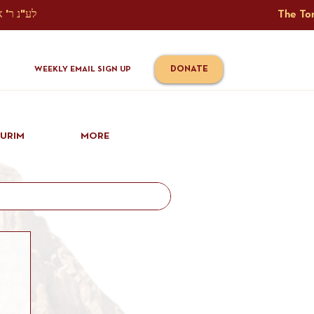
The Torah Tavlin Website Is Generously Sponsored לע"נ ר' אברהם יוסף שמואל אלתר בן ר' טובי' ז"ל ורעיתו רישא רחל בת ר' אברהם שלמה ע"ה קורץ                                                                                      
DONATE
WEEKLY EMAIL SIGN UP
IURIM
MORE