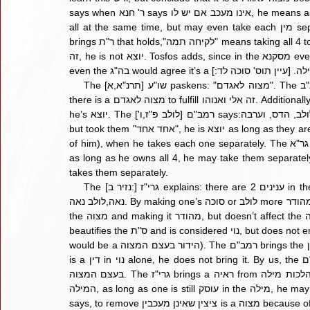
says when ר' חנא says אינו מעכב אם יש לו, he means as long as one has all ד' מינים one does not need to take them 
all at the same time, but may even take each מין separately (בזה אחר זה) and certainly doesn’t need אגד. Tosfos 
brings ר"ת that holds,"לקיחה תמה" means taking all 4 together, but no אגד is necessary. But If one took them בזה אחר 
זה, he is not יוצא. Tosfos adds, since in the מסקנא even the רבנן hold it is a מצוה לאגדו because of זה אלי ואנוהו, so, 
even the בה"ג would agree it’s a  סוכה לד
    The [תרנ"א,א] שו"ע paskens: "מצוה לאגדם". The משנ"ב explains: Even though למסקנא we hold אין צריך אגד, still 
there is a מצוה לאגדם to fulfill זה אלי ואנוהו. Additionally [יב'], if all 4 are "מצויין אצלו", if one takes each מין separately, 
he’s יוצא. The רמב"ם [לולב פ"ז,ו'] says:מצוה מן המובחר  לאגד לולב, הדס, וערבה. If one did not bundle them together 
but took them "אחד אחד", he is יוצא as long as they are "מצויין אצלו". The רמ"א says, they must all be "בפניו" (in front 
of him), when he takes each one separately. The גר"א says: The רמ"א is arguing on the שו"ע and רמב"ם. They hold 
as long as he owns all 4, he may take them separately, while the רמ"א holds, they all must be 
takes them separately.
    The [נזיר ב:] גרי"ז explains: there are 2 ענינים in the דין of זה אל-י ואנוהו. 1)הידור בעצם המצוה for example, סוכה 
נאה,לולב נאה. By making one’s סוכה or לולב more מהודר, the עצם (עשיית) המצוה becomes more מהודר. 2) Beautifying 
the מצוה and making it מהודר, but doesn’t affect the עצם מצוה. For example, placing a pretty cover on a ס"ת. This 
beautifies the ס"ת and is considered נוי, but does not enhance the עצם מצוה, which is the כתיבה (a הידור in the כתיבה 
would be a הידור בעצם המצוה). The רמב"ם brings the דין of זה א-לי ואנוהו only when it is a הידור in the עצם מצוה. If it 
is a דין in נוי alone, he does not bring it. By us, the רמב"ם says, "מצוה מן המובחר לאגד", so we see אגד is a הידור 
בעצם המצוה. The גרי"ז brings a ראיה from הלכות מילה: if after a מילה there are ציצין (שיירי ערלה), that aren’t מעכב 
המילה, as long as one is still עוסק in the מילה, he may go back and remove these ציצין, even on שבת. The Gemara 
says, to remove ציצין שאינן מעכבין is a מצוה because of ואנוהו. So, if "ואנוהו" was not a דין in the עצם מצוה, how could 