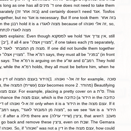
מצוה לאגדו לכתחילה. [עיין תוס':]
before him, when he 