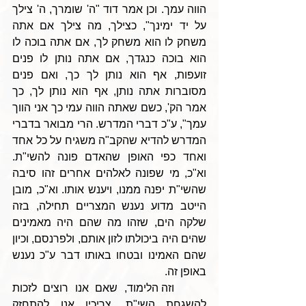
הווה עמך. וכן אמר דוד "ה' שומרך, ה' צילך 
על יד ימינך", כצילך, מה צילך אם אתה 
משחק לו הוא משחק לך, אם אתה בוכה לו 
הוא בוכה כנגדך, אם אתה נותן לו פנים 
זועפות, אף הוא נותן לך כך, ואם פנים 
מסוברות אתה נותן, אף הוא נותן לך, כך 
אמר הק', כשם שאתה הווה עמי כך אני הווך 
עמך", ע"כ דברי המדרש. הרי מבואר בדברי 
המדרש להדיא שהקב"ה משגיח על כל אחד 
ואחד כפי האופן שהאדם פונה להשי"ת. 
וא"כ, מי שפונה לאלהים אחרים זהו סיבה 
שהשי"ת יפנה ממנו, ויענש אותו. וא"כ, מובן 
הייטב מדוע נענש המצריים תחילה, בזה 
שלקה הים, שזהו מה שהם היה מאמינים 
שהים היה ביכולתו לזון אותם, ולפרנסם, וכיון 
שהם האמינו ובטחו באותו דבר ע"כ נענש 
באופן זה. 
     וזה הלימוד, שאם אנו רוצים לזכות 
להשגחת השי"ת, צריכין אנו להתחזק 