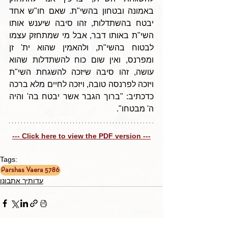
באמונה ובטחון בהשי"ת. שאם חו"ש אחד 
יבטח בהשתדלות, זהו סיבה שיענש אותו 
השי"ת באותו דבר, אבל מי שמתחזק עצמו 
לבטוח בהשי"ת, ולהאמין שהוא ית' זן 
ומפרנס, ואין שום כוח להשתדלות שהוא 
עושה, זהו סיבה שיזכה להשגחת השי"ת 
ויזכה לפרנסה טובה, ויזכה לחיים מלא ברכה 
כדכתיב: "ברוך הגבר אשר יבטח בה' והיה 
ה' מבטחו".
--- Click here to view the PDF version ---
Tags:
Parshas Vaera 5786
עדותיך אתבונן