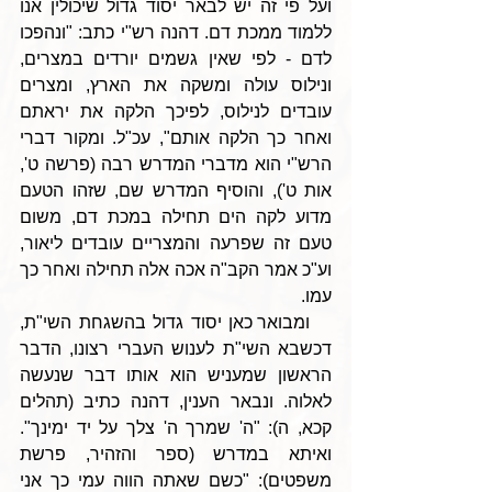
ועל פי זה יש לבאר יסוד גדול שיכולין אנו 
ללמוד ממכת דם. דהנה רש"י כתב: "ונהפכו 
לדם - לפי שאין גשמים יורדים במצרים, 
ונילוס עולה ומשקה את הארץ, ומצרים 
עובדים לנילוס, לפיכך הלקה את יראתם 
ואחר כך הלקה אותם", עכ"ל. ומקור דברי 
הרש"י הוא מדברי המדרש רבה (פרשה ט', 
אות ט'), והוסיף המדרש שם, שזהו הטעם 
מדוע לקה הים תחילה במכת דם, משום 
טעם זה שפרעה והמצריים עובדים ליאור, 
וע"כ אמר הקב"ה אכה אלה תחילה ואחר כך 
עמו.
   ומבואר כאן יסוד גדול בהשגחת השי"ת, 
דכשבא השי"ת לענוש העברי רצונו, הדבר 
הראשון שמעניש הוא אותו דבר שנעשה 
לאלוה. ונבאר הענין, דהנה כתיב (תהלים 
קכא, ה): "ה' שמרך ה' צלך על יד ימינך". 
ואיתא במדרש (ספר והזהיר, פרשת 
משפטים): "כשם שאתה הווה עמי כך אני 