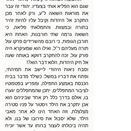
שגם הוא הפליא אותי בצעדיו. יהודי זה עבר 
את מוראות השואה ל"ע, ורק לאחר מכן 
התקרב אל היהדות וקיבל עליו להיות זהיר 
בתורה ובמצוות. והתמלאתי פליאה, כי 
השואה גרמה שתי חורבנות, האחת היא 
חורבן הגופות, כי רובם מהשרידים פרקו עול 
תורה מעליהם ר"ל, ואילו הוא שמעיקרא היה 
פורק עול, זכה להתקרב דווקא באותה שעה 
אל חיק היהדות, הלוא דבר הוא?!
וסבח ניאות היהודי ליישב את תמיהתי, 
ופתח את דבריו במשל: כשילד מדבר בבית 
הכנסת באמצע התפילה, ומפריע בפטפוטיו 
לציבור המתפללים, יתכן שהמתפללים יגערו 
בו, אולם בדרך כלל רק אחד שביניהם הוא 
אכן יתקרב את הילד ויסטור על פניו סטירה 
מצלצלת, וזה האחד הינו לא אחר מאבי 
הילד, שלא יסבול את סירובו של בנו, ולא 
תהיה ביכולתו לעצור ברוחו עד אשר יוכיח 