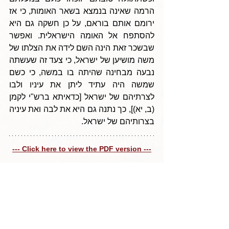
הרמה שאינה בנמצא בשאר האומות, כי אז 
ירומם אותם בוראם, על כן חשקה גם היא 
להסתפח אל האומה הישראלית. ואפשר 
שבשכר זאת הינה השם לידה את הצלתו של 
משה מושיען של ישראל, כי צעד זה שעשתה 
נבעה מבחינה שהיתה בו במשה, כי כשם 
שמשה היה עתיד ליתן את עיניו ולבו 
לצרתיהם של ישראל [כדאיתא ברש"י לקמן 
(ב, יא)], כך נתנה גם היא את לבה ואת עיניה 
בצרותיהם של ישראל.
--- Click here to view the PDF version ---
Tags:
Parshas Shemos 5785
טיב התבלין