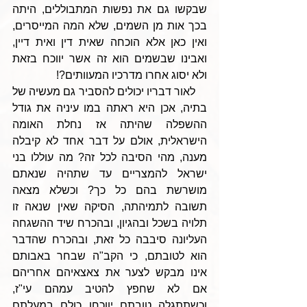
שבקשו גם את נפשות המתבוללים, היתה 
בכך אות מן השמים, שלא המה המייסרים, 
ואין כאן אלא הוכחה שאית דין ואית דיין, 
ואבינו שבשמים הוא זה אשר יווכח בזאת 
ולא יסוג אחרו מדרכיו המעוותים?!
    לאור דבריו יכולים להסביר גם מעשיה של 
בתיה, אכן היא ראתה במו עיניה את גודל 
ההשפלה שהיתה אז נחלת האומה 
הישראלית, אולם על דבר אחד לא קיבלה 
מענה, מהי הסיבה לכל זה? מה עוללו בני 
ישראל להמצריים עד שתהיה שנאתם 
מושרשת בהם כל כך? וכשלא מצאה 
תשובה לתמיהתה, הסיקה שאין שנאה זו 
תלויה בשכל ובהגיון, ובהכרח שיד ההשגחה 
העליונה סיבבה כל זאת, ובהכרח שהדבר 
הוא לטובתם, כי הקב"ה שבחר באבותם 
אינו מבקש לצער את צאצאיהם אחריהם 
אם לא שחפץ להטיב עמהם עי"ז, 
וכשתתגלה טובתם יווכחו כולם במעלתם 