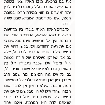
את בנו בהכאה. מובן מאליו שאין בכוונת 
האב לצער את בנו חלילה, וההבדל בינו לבין 
יתר הגוערים בו הוא במידת הרצון בטובת 
הנער, ואינו יכול לסבול העובדא שבנו שוגה 
בדרכו.
 כדברים האלה ראיתי בעודי בין מלתעות 
הרשעים בגיא ההריגה, הפטיר היהודי, שם 
הבחנתי איך אלו הרשעים אינם מבקשים כי 
אם את רעת היהודים, ולא בקשו דוקא את 
נפשם של היהודים החרדים לדבר ה', אלא 
גם אלו שפרקו מעליהם עול תורה ומצוות 
ר"ל, ואפילו אלו שכבר נתבוללו ר"ל בין 
האומות, וכבר לא ידעו כלל שהם יהודים ר"ל, 
גם על אלו גזרו הנאצים ימח שמם הרג 
ואבדן. כיון שכן נתתי עיני ולבי על המציאות 
המר, והבנתי שע"פ ההגיון אין לדבר שום 
הבנה, שהרי אילו לא היו מבקשים כי אם את 
נפשם של היראים, היינו יכולים להבין כי 
שנאתם לדת היא הגורמת, אולם אחר 