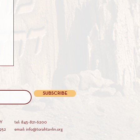
SUBSCRIBE
AY
tel: 845-821-6200
952
email: info@torahtavlin.org