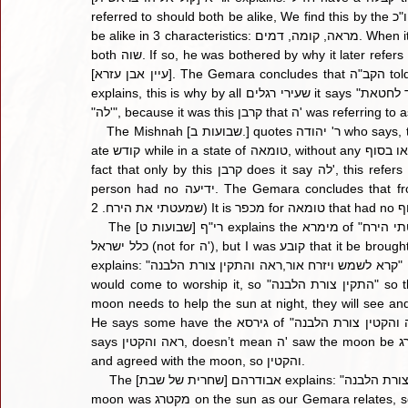
referred to should both be alike, We find this by the שני שעירי יו"כ, where because it says שני 3 times, they both must 
be alike in 3 characteristics: מראה, קומה, דמים. When it says "את שני המאורות", ר' שמעון בן פזי learned that they were 
both שוה. If so, he was bothered by why it later refers to one bigger and one smaller? Thus, he learnt his mehalech 
[עיין אבן עזרא]. The Gemara concludes that הקב"ה told the moon, "הביאו כפרה עלי שמיעטתי את הירח". Resh Lakish 
explains, this is why by all שעירי רגלים it says "שעיר עזים אחד לחטאת", but only by the שעיר של ראש חודש does it say 
    The Mishnah [שבועות ב.] quotes ר' יהודה who says, the שעיר של ר"ח is מכפר for people who entered the ביהמ"ק or 
ate קודש while in a state of טומאה, without any ידיעה בתחילה או בסוף. The Gemara says ר' יהודה learns this from the 
fact that only by this קרבן does it say לה', this refers to a atonement for a עבירה that is only known to ה', but the 
person had no ידיעה. The Gemara concludes that from לה' we learn 2 things: 1) Like ריש לקיש said, it’s a כפרה 
    The [שבועות ט] רי"ף explains the מימרא of "כפרה שמעטתי הירח" to mean that ה' is saying, this שעיר is a כפרה for 
כלל ישראל (not for ה'), but I was קובע that it be brought specifically on ר"ח to be מפייס the moon. The [או"ח רפא] טור 
explains: "קרא לשמש ויזרח אור,ראה והתקין צורת הלבנה"  - when ה' called upon the sun to shine, he saw that the world 
would come to worship it, so "התקין צורת הלבנה" so that when the world sees there are two of them and that the 
moon needs to help the sun at night, they will see and 
He says some have the גירסא of "ראה והקטין צורת הלבנה", based on the above פשט of ר' שמעון בן פזי. The דרישה 
says ראה והקטין, doesn’t mean ה' saw the moon be מקטרג, but rather, he saw the light from both of them together 
and agreed with the moon, so והקטין.
     The [שחרית של שבת] אבודרהם explains: "ראה והתקין צורת הלבנה" - Hashem ראה, what did he see? He saw that the 
moon was מקטרג on the sun as our Gemara relates, so he diminished it. Afterwards, he gave it stars to assist it and 