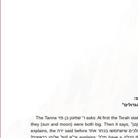
 ס
"גדולים
    The Tanna ר' שמעון בן פזי asks: At first the Torah states that ה' created "את שני המאורות הגדולים" which implies that 
they (sun and moon) were both big. Then it says, "את המאור הגדול ואת המאור הקטן" calling one of them small? He 
explains, the ירח said before ה', "אפשר לשני מלכים שישתמשו בכתר אחד"? To which ה' replied, "לכי ומעטי עצמך". The 
[קול אליהו בראשית] גר"א explains: חז"ל have a קבלה that when the Torah says "שני", it means the two items being 