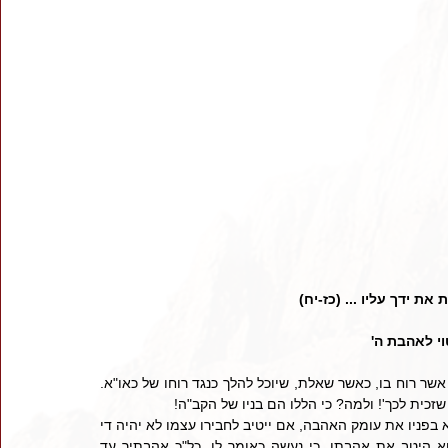
ת ידך עליו ... (כז-יח)
וי לאהבת ה'
   פרש"י: קח לך, קחנו בדברים אשריך שזכית להנהיג בניו של מקום. אשר רוח בו, כאשר שאלת, שיוכל להלך כנגד רוחו של כאו"א. 
כית לכך'! ולמה? כי הללו הם בניו של הקב"ה! 
     משל למה הדבר דומה למי שאוהב מאוד את חבירו ומתאוה לבטא בפניו את עומק האהבה, אם ייטיב לחבירו עצמו לא יהיה די 
בכך כדי לבטא את עומק אהבתו, ורק אם יטיב גם לבני חבירו יבטא היטב את אהבתו, כי נעשה כאומר לו, כל"כ אהבתיך עד 