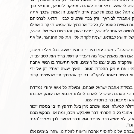
שנעשיתי קרוב אפילו לבניך, וגם להם חפץ אני להטיב. כך אמר משה ליהושע ודאי זכית לאהבה עמוקה לבוראך, ובודאי הנך 
משתוקק מאוד לבטא לפניו את עומק אהבתך אליו, ובמה תוכל לעשותה? אם במצוות שבין אדם למקום, הן אמת שבכך אתה 
מעורר נחת רוח להשי"ת, אבל אין זה מספיק כדי לבטא את עומק אהבתך לבוראך, ורק בכך שתטיב לבניו ותדאג לצרכיהם 
הרוחניים והגשמיים, בזה תוכל לבטא את עומק אהבתך לבוראך, כי בזה נעשית כאומר לו, כל כך אהבתיך עד שנעשיתי קרוב אפילו 
לבניך, והנני מוכן למסור את נפשי כדי להטיב להם. כך הורה הקב"ה למשה שיאמר ליהושע, בידעו שאכן זהו רצונו העז של יהושע, 
לבטא בפניו את עומק אהבתו לבוראו. כי ידע הקב"ה, שמרוב אהבתו של יהושע לבוראו, ישמח לקחת עליו את עול ההנהגה, על אף 
    ויש בדבר זה גם לימוד לדורות, דהנה כל אחד ואחד כשיתבונן יווכח שהקב"ה מטיב עמו מידי יום ומידי שעה בכל מילי דמיטב, 
וזאת על אף שאינו מחויב לו דבר. וגם מי שמסובב בהסתרים שונים, אם הוא מאמין שכל מה דעביד קודשא בריך הוא לטב עביד, 
הרי מאמין שהקב"ה חפץ להטיב עמו גם בזאת, ומתוך אותה הרגשה שהקב"ה מטיב עמו כל הימים, ודאי תתעורר בו רגשי אהבה 
עצומים כלפי השי"ת, ובודאי יתעורר בו רצון לבטא לכל הפחות לפניו את עומק ההכרת הטוב, והאיך יעשה זאת? רק על ידי 
שיעסוק ב'גמילות חסדים' וייטיב עם בניו של הקב"ה! כי על ידי כך הוא נעשה כאומר להקב"ה: כל כך אהבתיך עד שנעשיתי קרוב 
     וכה אמר אחד מצדיקי הדור הקודם, שמעלת הצדיקים נמדדת במידת אהבת ישראל שבהם, ומעלת כל איש יהודי נמדדת 
במידת אהבת חברים שבו, עד כמה מוכן הוא להתאמץ עבור חבירו. כי האהבה שיש לו לאדם לזולתו מבטא את עומק אהבתו 
א ומתבונן ברוב חסדיו עמו. 
    אכן, כאשר עוזרים ומסייעים אחד לחבירו, הרי זה גורם נחת רוח גדולה למעלה, וכמו שכתב מרן בעל ה'חפץ חיים' בספרו 'זכור 
למרים' (פרק יא) וז"ל: 'איתא באגדת חז"ל שאמר הקב"ה לישראל בני אהובי כלום חסרתי דבר שאבקש מכם, ומה אני מבקש מכם 
אלא שתהיו אוהבים זה לזה ותהיו מכבדין זה את זה ותהיו יראין זה מזה, ולא ימצא בכם עבירה וגזל ודבר מכוער. לכך נאמר: 'הגיד 
''.
     דברים אלו נחוצים לידיעתינו ביותר בימים אלו ימי בין המצרים, שבהם עלינו להוסיף אהבה וריעות לזולתינו, שהרי בימים אלו 