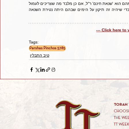
צריכים לתקן את הדברים שגרמו לחורבן בית מקדשינו, והלוא אחד מהם הוא 'שנאת חינם' ר"ל, אם כן מלבד מה שצריכים לעמול 
על עזיבת השנאה והתחרות, מן הראוי שנוסיף גם אהבה לזולתינו כדי שיהיה זה תיקון על הימים שבהם היתה נטירת השנאה 
--- Click here to
Tags:
Parshas Pinchos 5785
טיב התבלין
TORAH 
CHOOSE
THE WE
TT WEE