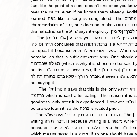
Just like the point of a song doesn’t end once you know it, but one re
over the ידיעות even if he knows them already. Additionally, since לימוד התורה is compared to a song, it must be 
learned בפה like a song is sung aloud. The מהר"ל concludes: "ואני אומר", since עמלות בתורה בפועל has the 
characteristics of זמר, one does not make ברכת התורה on לימוד במחשבה. It is interesting why the מהר"ל had to say 
    The [או"ח ס' מז] שו"ע says: "ברכת התורה צריך ליזהר בה מאוד". The משנ"ב says עיין בשאגת אריה. There the שאגת 
אריה [ס' כה] concludes that ברכת התורה is a חיוב דאורייתא. Therefore, if one is מסופק if he made the ברכה, he needs 
to repeat it because ספק דאורייתא לחומרא. When saying the ברכה because of a ספק, one should only say one 
beracha, as that is sufficient מדאורייתא. One should choose the ברכה of אשר בחר בנו as the Gemara calls this the 
מעולה שבברכות (which is why it is chosen to be said by קריה"ת).The שאגת אריה points out: although the רמב"ם does 
not list ברכה"ת as a מצות עשה, the רמב"ן [מצוה טו'] and many others do. He says, since the Gemara says, על מה 
אבדה הארץ - שלא ברכו בתורה תחילה, it seems it’s a חיוב דאורייתא. Otherwise, there wouldn’t be such a harsh עונש for 
not saying it.
     The [תל] חינוך says that this is the only ברכה דאורייתא said before the מעשה. The only other ברכה דאורייתא is 
ברהמ"ז which is said after eating. The reason it is said after we eat, is because our חלק הבהמי is not מכיר the 
goodness, only after it is experienced. However, ת"ת is a דבר שכלי and our intelligence (שכל) is מכיר the תורה even 
before we learn it, so the ברכה is recited prior.
    The שו"ע says "הכותב בדברי תורה צריך לברך". The משנ"ב [ס"ק ד] explains the reason one must recite ברה"ת before 
writing דברי תורה, is because writing is a מעשה while הרהור is not. He explains [ה] that הרהור does not need a ברכה 
because: הרהור לאו כדיבור. In ביאור הלכה the ח"ח brings the גר"א that asks on this דין: it says והגית בו יומם ולילה, 
which means הרהור is a מצוה, if so one should have to make ברכה"ת on הרהור? The ח"ח points out that the גר"א is 