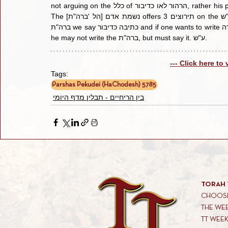
not arguing on the כלל of הרהור לאו כדיבור, rather his point is that since הרהור is a mitzvah, it should require a ברכה. 
The נשמת אדם [הל 'ברה"ת] offers 3 תירוצים on the גר"א.ע"ש. The [בוטשאטש] אשל אברהם says: although regarding 
ברה"ת we say כתיבה כדיבור and if one wants to write דברי תורה he must recite ברה"ת, still, if one needs to say ברה"ת, 
he may not write the ברה"ת, but must say it. ע"ש.
--- Click here to
Tags:
Parshas Pekudei (HaChodesh) 5785
בין הריחיים - תבלין מדף היומי
TORAH 
CHOOSE
THE WE
TT WEE