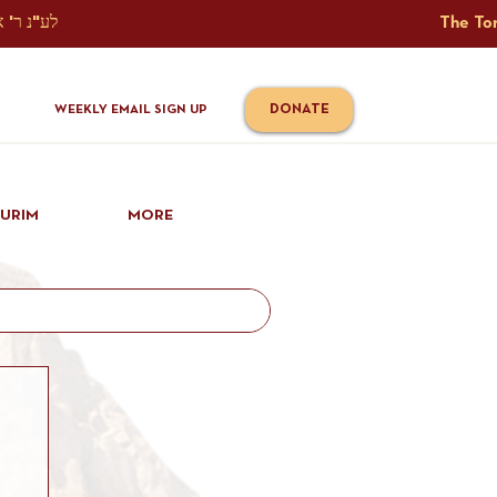
The Torah Tavlin Website Is Generously Sponsored לע"נ ר' אברהם יוסף שמואל אלתר בן ר' טובי' ז"ל ורעיתו רישא רחל בת ר' אברהם שלמה ע"ה קורץ                                                                                      
DONATE
WEEKLY EMAIL SIGN UP
IURIM
MORE