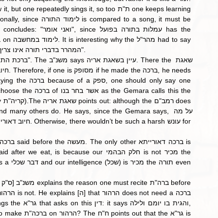
peatedly sings it, so too ת"ת one keeps learning 
this halacha, as the שו"ע says it explicitly: [ס' מז] "המהרר בדברי תורה אינו צריך לברך". 