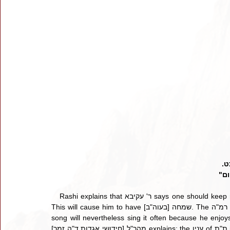
צט
"ום
   Rashi explains that ר' עקיבא says one should keep reviewing his learning, even if he knows it as well as a song. 
This will cause him to have שמחה [בעוה"ב]. The יד רמ"ה explains that ר' עקיבא is saying: just like one who knows a 
song will nevertheless sing it often because he enjoys
[חידושי אגדות ד"ה זמר] מהר"ל explains: the ענין of ת"ת is not only acquiring the knowledge, but rather it is like a זמר. 