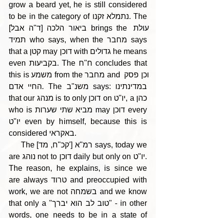
grow a beard yet, he is still considered 
to be in the category of נתמלא זקנו. The 
ביאור הלכה [ד"ה אבל] brings the עולת 
תמיד who says, when the מחבר says 
that a קטן may דוכן with גדולים he means 
even בקביעות. The ח"ח concludes that 
this is משמע from the מחבר and וכן פסק 
החיי אדם. The משנ"ב says: במדינתינו 
that our מנהג is to only דוכן on יו"ט, a כהן 
who is מביא שתי שערות may דוכן every 
יו"ט even by himself, because this is 
considered באקראי.
     The [קכ"ח, מד'] רמ"א says, today we 
are נוהג not to דוכן daily but only on יו"ט. 
The reason, he explains, is since we 
are always טרוד and preoccupied with 
work, we are not בשמחה and we know 
that only a "טוב לב הוא יברך" - in other 
words, one needs to be in a state of 