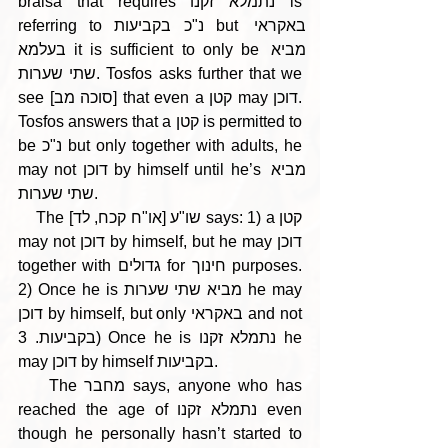
braisa that requires נתמלא זקנו is 
referring to נ"כ בקביעות but באקראי 
בעלמא it is sufficient to only be מביא 
שתי שערות. Tosfos asks further that we 
see [סוכה מב] that even a קטן may דוכן. 
Tosfos answers that a קטן is permitted to 
be נ"כ but only together with adults, he 
may not דוכן by himself until he’s מביא 
שתי שערות.
    The [או"ח קכח, לד] שו"ע says: 1) a קטן 
may not דוכן by himself, but he may דוכן 
together with גדולים for חינוך purposes. 
2) Once he is מביא שתי שערות he may 
דוכן by himself, but only באקראי and not 
בקביעות. 3) Once he is נתמלא זקנו he 
may דוכן by himself בקביעות. 
    The מחבר says, anyone who has 
reached the age of נתמלא זקנו even 
though he personally hasn’t started to 