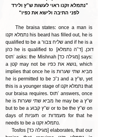
"נתמלא זקנו ראוי לעשות ש"ץ ולירד 
לפני התיבה ולישא את כפיו"
    The braisa states: once a man is 
נתמלא זקנו his beard has filled out, he is 
qualified to be a שליח צבור and if he is a 
כהן he is qualified to דוכן. [ד"ה נתמלא] 
תוס' asks: the Mishnah [מגילה כד] says: 
a קטן may not be נושא את כפיו, which 
implies that once he is מביא שתי שערות 
he is permitted to be נ"כ and a ש"ץ, yet 
this is a younger stage of נתמלא זקנו that 
our braisa requires. תוס' answers, once 
he is מביא שתי שערות he may be a ש"ץ 
but to be a ש"ץ קבוע or to be the ש"ץ on 
days of תעניות or מעמדות for that he 
needs to be a נתמלא זקנו.
    Tosfos [מגילה כד] elaborates, that our 