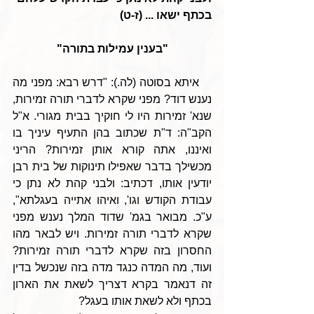
בכתף ישאו ... (ז-ט)
"בענין עמילות בתורה"
    איתא בסוטה (לה.): "דרש רבא: מפני מה 
נענש דוד? מפני שקרא לדברי תורה זמירות, 
שנא' זמירות היו לי חוקיך בבית מגורי. א"ל 
הקב"ה: ד"ת שכתוב בהן התעיף עיניך בו 
ואיננו, אתה קורא אותן זמירות? הריני 
מכשילך בדבר שאפילו תינוקות של בית רבן 
יודעין אותו, דכתיב: ולבני קהת לא נתן כי 
עבודת הקודש וגו', ואיהו אתייה בעגלתא", 
ע"כ. מבואר בגמ' שדוד המלך נענש מפני 
שקרא לדברי תורה זמירות. ויש לבאר מהו 
החסרון בזה שקרא לדברי תורה זמירות? 
ועוד, מה המדה כנגד מדה בזה שנכשל בדין 
זה דנאמר בקרא דצריך לשאת את הארון 
בכתף ולא לשאת אותו בעגל?