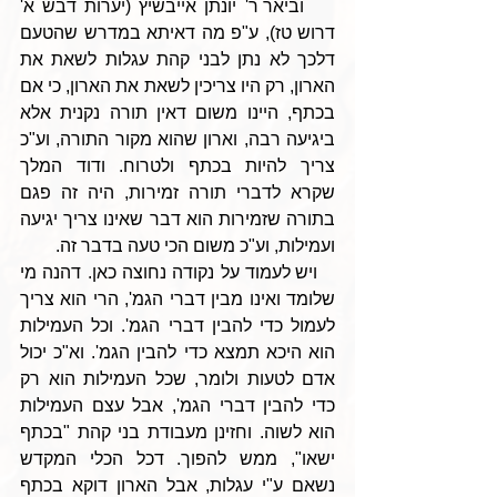
    וביאר ר' יונתן אייבשיץ (יערות דבש א' 
דרוש טז), ע"פ מה דאיתא במדרש שהטעם 
דלכך לא נתן לבני קהת עגלות לשאת את 
הארון, רק היו צריכין לשאת את הארון, כי אם 
בכתף, היינו משום דאין תורה נקנית אלא 
ביגיעה רבה, וארון שהוא מקור התורה, וע"כ 
צריך להיות בכתף ולטרוח. ודוד המלך 
שקרא לדברי תורה זמירות, היה זה פגם 
בתורה שזמירות הוא דבר שאינו צריך יגיעה 
ועמילות, וע"כ משום הכי טעה בדבר זה.
   ויש לעמוד על נקודה נחוצה כאן. דהנה מי 
שלומד ואינו מבין דברי הגמ', הרי הוא צריך 
לעמול כדי להבין דברי הגמ'. וכל העמילות 
הוא היכא תמצא כדי להבין הגמ'. וא"כ יכול 
אדם לטעות ולומר, שכל העמילות הוא רק 
כדי להבין דברי הגמ', אבל עצם העמילות 
הוא לשוה. וחזינן מעבודת בני קהת "בכתף 
ישאו", ממש להפוך. דכל הכלי המקדש 
נשאם ע"י עגלות, אבל הארון דוקא בכתף 