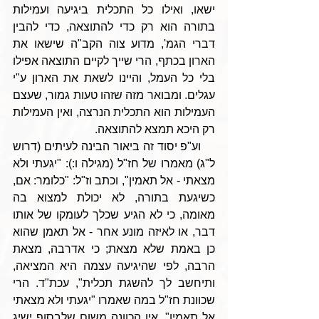
ישאו, ואילו כל התכלית ביגיעה ועמילות 
בתורה הוא רק כדי להתוצאה, כדי להבין 
דברי הגמ', מדוע צוה הקב"ה שישאו את 
הארון בכתף, הרי שייך לקיים התוצאה אפילו 
בלי כל העמל, והיינו לשאת את הארון ע"י 
עגלים. ומבואר מזה שזהו טעות גמור, שעצם 
העמילות הוא התכלית הנרצה, ואין העמילות 
רק היכא תמצא להתוצאה.
    וע"פ יסוד זה ביאור הבינה לעיתים (דרוש 
ל"ג) מאמרו של חז"ל (מגילה ו:): "יגעתי ולא 
מצאתי - אל תאמין", וכתב וז"ל: "כלומר: אם, 
כשיגעת בתורה, לא יכולת למצוא בה 
מאומה, כי לא הגיע שכלך לעומקו של אותו 
דבר, או לאיזה מונע אחר - אל תאמן שהוא 
כן באמת שלא מצאת; כי אדרבה, מצאת 
הרבה, לפי שהיגיעה עצמה היא המציאה, 
ותיחשב לך להשגת תכלית", עכת"ד. הרי 
שכוונת חז"ל במה שאמרו "יגעתי ולא מצאתי 
אל תאמין", אין הכוונה משום שלבסוף ישיג 