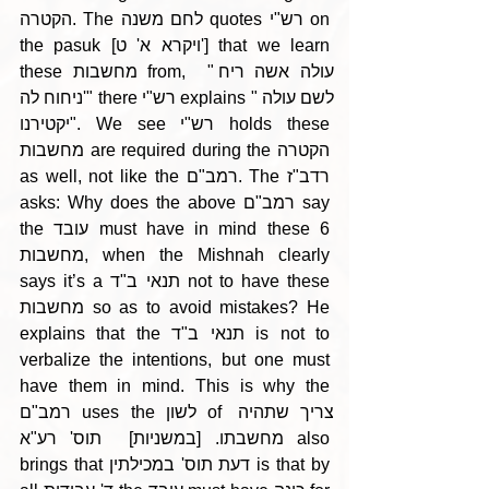
הקטרה. The לחם משנה quotes רש"י on 
the pasuk [ויקרא א' ט'] that we learn 
these מחשבות from,  "עולה אשה ריח 
ניחוח לה'" there רש"י explains "לשם עולה 
יקטירנו". We see רש"י holds these 
מחשבות are required during the הקטרה 
as well, not like the רמב"ם. The רדב"ז 
asks: Why does the above רמב"ם say 
the עובד must have in mind these 6 
מחשבות, when the Mishnah clearly 
says it’s a תנאי ב"ד not to have these 
מחשבות so as to avoid mistakes? He 
explains that the תנאי ב"ד is not to 
verbalize the intentions, but one must 
have them in mind. This is why the 
רמב"ם uses the לשון of צריך שתהיה 
מחשבתו. [במשניות]  תוס' רע"א also 
brings that דעת תוס' במכילתין is that by 