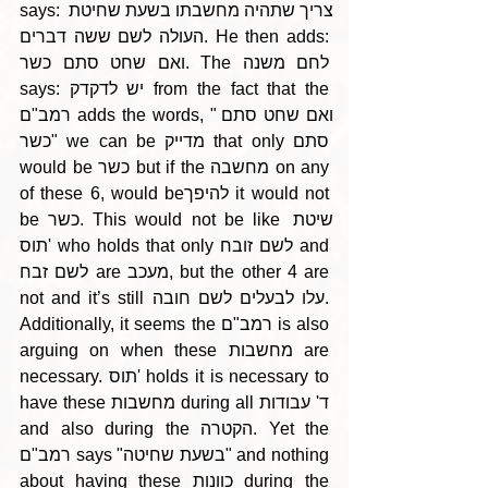
says: צריך שתהיה מחשבתו בשעת שחיטת 
העולה לשם ששה דברים. He then adds: 
ואם שחט סתם כשר. The לחם משנה 
says: יש לדקדק from the fact that the 
רמב"ם adds the words, "ואם שחט סתם 
כשר" we can be מדייק that only סתם 
would be כשר but if the מחשבה on any 
of these 6, would beלהיפך it would not 
be כשר. This would not be like שיטת 
תוס' who holds that only לשם זובח and 
לשם זבח are מעכב, but the other 4 are 
not and it’s still עלו לבעלים לשם חובה. 
Additionally, it seems the רמב"ם is also 
arguing on when these מחשבות are 
necessary. תוס' holds it is necessary to 
have these מחשבות during all ד' עבודות 
and also during the הקטרה. Yet the 
רמב"ם says "בשעת שחיטה" and nothing 
about having these כוונות during the 