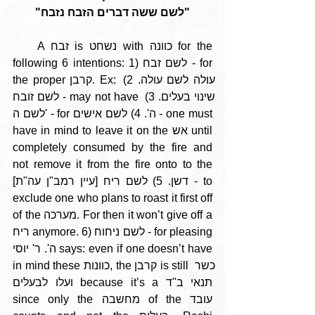
"לשם ששה דברים הזבח נזבח"
    A זבח is נשחט with כוונה for the 
following 6 intentions: 1) לשם זבח - for 
the proper קרבן. Ex: עולה לשם עולה. 2) 
לשם זובח - may not have שינוי בעלים. 3) 
לשם ה' - for ה'. 4) לשם אישים - one must 
have in mind to leave it on the אש until 
completely consumed by the fire and 
not remove it from the fire onto to the 
[עיין רמב"ן עה"ת] דשן. 5) לשם ריח - to 
exclude one who plans to roast it first off 
of the מערכה. For then it won’t give off a 
ריח anymore. 6) לשם ניחוח - for pleasing 
ה'. ר' יוסי says: even if one doesn’t have 
in mind these כוונות, the קרבן is still כשר 
ועלו לבעלים because it’s a תנאי ב"ד 
since only the מחשבה of the עובד 