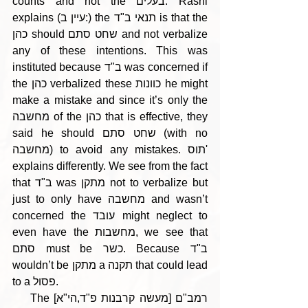
counts and not the בעלים. Rashi 
explains (עיין ב:) the תנאי ב"ד is that the 
כהן should שחט סתם and not verbalize 
any of these intentions. This was 
instituted because ב"ד was concerned if 
the כהן verbalized these כוונות he might 
make a mistake and since it’s only the 
מחשבה of the כהן that is effective, they 
said he should שחט סתם (with no 
מחשבה) to avoid any mistakes. תוס' 
explains differently. We see from the fact 
that ב"ד was מתקן not to verbalize but 
just to only have מחשבה and wasn’t 
concerned the עובד might neglect to 
even have the מחשבות, we see that 
סתם must be כשר. Because ב"ד 
wouldn’t be מתקן a תקנה that could lead 
to a פסול.
    The [מעשה קרבנות פ"ד,הי"א] רמב"ם 