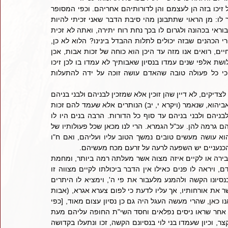
     רואים אנו מכאן שבזה שנמנעו שבט לוי מליטול חלק בחטא העגל זיכו בזה הן לעצמם והן לדורותיהם אחריהם. וכפי המסופר 
שפעם דיבר מרן החפץ חיים זצ"ל עם איזה יהודי, ובתוך דבריו אמר לו: מן הראוי שתתבונן מהי סיבת הדבר שאני זכיתי להיות 
כהן, אשר משמעותה היא שכשיבנה בית המקדש אזכה לשמש לפני בוראי בכהונה ולגרום לו בכך נחת רוח יתירה, ואתה לא זכית 
בזכות עצום כזה, כלום עשיתי איזה פעולה טובה טרם שנולדתי להורי הכהנים שבזה יכולים לתלות ההבדל בינינו? הלוא לא כן, 
ואם כן למה אני זכיתי בזאת ואתה לא? אלא בהכרח, השיב החפץ חיים, רואים אנו מזה עד היכן הוא כוחה של זכות אבות, אכן 
מצידי אינני ראוי לאותה גדולה כלל וכלל, אך כיוון שאבותי לפני כשלושת אלפי שנים עמדו בנסיון שאבותיך לא עמדו בו לכן זיכו 
הם בכך לכל יוצאי חלציהם לדורותיהם בגדולה ובקדושה יתירה, כי כל פעולה טובה שהאדם עושה זוכה על ידה להתעלות 
     וכעין זה רואים אנו גם בחז"ל, דאיתא בגמרא (יומא פז.) אשריהם לצדיקים, לא דיין שהן זוכין אלא שמזכין לבניהם ולבני בניהם 
עד סוף כל הדורות. שכמה בנים היו לו לאהרן שראויין לישרף כנדב ואביהוא, שנאמר (ויקרא י, יב) הנותרים אלא שעמד להם זכות 
אביהם. אוי להם לרשעים, לא דיין שמחייבין עצמן אלא שמחייבין לבניהם ולבני בניהם עד סוף כל הדורות. הרבה בנים היו לו 
לכנען שראויין ליסמך, כטבי, עבדו של רבן גמליאל, אלא שחובת אביהם גרמה להן. עכ"ל הגמרא. הרי לנו מכאן שכל פעולותיו של 
האדם הן לטוב והן למוטב משפיעים עליו ועל דורותיו אחריו, אם הוא עושה מעשים טובים נמשך הטוב עליו ועליהם, ואם ח"ו 
 הכנעניים יש השפעה לרעה על זרעם מכח מעשיהם. 
     דבר זה הוא חיזוק עצום כשנזדמן לו לאדם נסיון קשה לפרוש מעבירה או לקיים איזה מצוה אשר מעלתה רמה ביותר, ומחמת 
חשיבות הדברים יכביד היצר את כל כובד משקלו למנוע זאת מהאדם, ויראה לו פנים כאילו אין הדבר ביכולתו לקיים מצווה זו 
מחמת סיבות שונות ומשונות, וכמו כן יפתיהו שאינו שייך שיעמוד בנסיונו הקשה ולהמנע מלעבור את פי ה', וימציא לו היתרים 
ואמלתאות למעשיו, ומחמת אלו הפיתויים יתקשה האדם מאוד ליישר את אורחותיו, אך עליו לדעת כי לפום צערא אגרא, (אבות 
ה, כג) וכפי גודל התחזקותו כך יטיב לעצמו ולדורותיו, כפי שרואים אנו כאן, שהרי מעשה העגל היה גם כן נסיון עצום מאוד, [כפי 
שניכר מעצם הדברים שהרי אחרת לא שייך כזאת שיהיו נכשלים בה אחר שראו ניסים נפלאים וחסד השי"ת החופה עליהם מעת 
יציאת מצרים ועד אותה שעה] אשר א"א כלל להבין זאת בשכלינו הקצר, וכיון שעמדו בני לוי בנסיונם הקשה, זכו ונתעלו בקדושה 