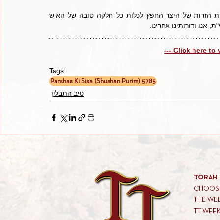
     השי"ת יהיה בעזרינו, שתהיה היכולת בידינו לעמוד מול הרוחות הזרות של היצר החפץ לכלות כל חלקה טובה של האיש 
 אנו ודורותינו אחרינו.
--- Click here to
Tags:
Parshas Ki Sisa (Shushan Purim) 5785
טיב התבלין
TORAH 
CHOOSE
THE WE
TT WEE