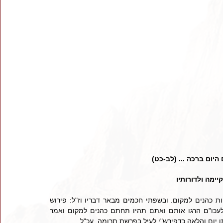
היום ברכה ... (לב-כט)
מה ולדורותיו
   פרש"י: מלאו ידכם, אתם ההורגים אותם, בדבר זה תתחנכו להיות כהנים למקום. ובשפתי חכמים מבאר דבריו וז"ל: פירוש 
מתחלה היו הבכורים כהנים למקום וכשחטאו בעגל והקריבו קרבן לעכו"ם הרגו אותם ואתם תהיו תחתם כהנים למקום ואמר 
ו יום והלאה כדפירש"י לעיל בפרשת תרומה. עכ"ל. 