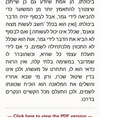
ביכולתו, הן אמת שיודע גם כן שייתכן 
שיצטרך להתאמץ יותר מן המשוער כדי 
להביאה לידי גמר, אבל לבסוף יהיה הדבר 
ביכולתו. [ואין הוא בכלל 'חשב לעשות מצוה 
ונאנס', שכלל אינו יכול לעשותה.] ואם לבסוף 
לא הביא את הדבר לידי גמר, אות הוא שכלל 
לא התכווין מלכתחילה לשמים, כי אם לידי 
תועלת עצמי כל שהיא, וכשהוברר לו 
שמדובר במשימה בלתי קלה, ואין הרווח 
כדאי הוא לו, התחרט על מעשהו, ולכן אינו 
בדין שיטול שכרו, ורק מי שבא אחריו 
והשלים את המלאכה הוא הוכיח שכוונתו 
לשמים, ולכן התעלם מכל הקשיים הנקרים 
בדרכו.
--- Click here to view the PDF version ---
Tags:
Parshas Eikev 5785