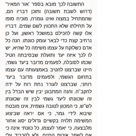
    התשובה לכך מובא בספר 'אור המאיר' 
(דרוש לשבת תשובה) ותוכן דבריו הם, 
שהמתחיל במצוה ואינו גומרה, מוכיח סופו 
על תחילתו שלא התכווין לשם שמים. דבריו 
אלו קשה להכילם במושכל ראשון, ועל כן 
נרחיב קצת כדי לבאר עומק כוונתו. הנה כל 
אדם כשלוקח על עצמו משימה כל שהיא, יש 
לו לכך איזה יעד ותועלת שבסיבתה הטיל 
שכמו לסובלה, לפעמים מדובר ביעד גשמי, 
היינו שברצונו להטיב באמצעותה עם עצמו 
בתחום הגשמי, ולפעמים מדובר ביעד 
רוחני, שברצונו לעורר נחת רוח על ידה 
להקב"ה. והנה המתבונן יבין שיש הבדל בין 
זה שכוונתו ליעד גשמי לבין זה שכוונתו 
לש"ש, כי המכוון לטובה גשמית, אינו מובטח 
שיבוא לידי גמר, כי אם יראה שביצוע 
המשימה תלויה בקשיים גדולים יסוג אחור 
מלבצעה, כי יאמר לעצמו, כל כוונתי אינה כי 
אם לשפר איכות החיים, ולא להכביד עלי 