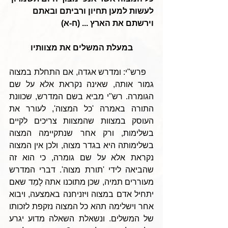
לעשות למען תחיון ורביתם ובאתם 
וירשתם את הארץ ... (ח-א)
במעלת המשלים את מצוותיו
   פרש"י: ומדרש אגדה, אם התחלת במצוה 
גמור אותה, שאינה נקראת אלא על שם 
הגומרה. רש"י מביא בשם המדרש, שכוונת 
התורה באמרה 'כל המצוה', לעורר את 
העוסק במצוות שהמצוות צריכים לקיים 
בשלימות, ורק אחר שנתקיימה המצוה 
בשלימותה היא בגדר מצוה, ולכן אין המצוה 
נקראת אלא על שם גומרה, כי הוא זה 
שהביאה לידי 'תורת מצוה'. דברי המדרש 
מעוררים תמיה, שכן מתוכנו אתה לָמֵד שאם 
יתחיל אדם במצוה ויזניחנה באמצעה, ויבוא 
אחר וישלימה תהא כל המצוה נזקפת לזכותו 
של המשלים. ונשאלת השאלה מדוע יגרע 