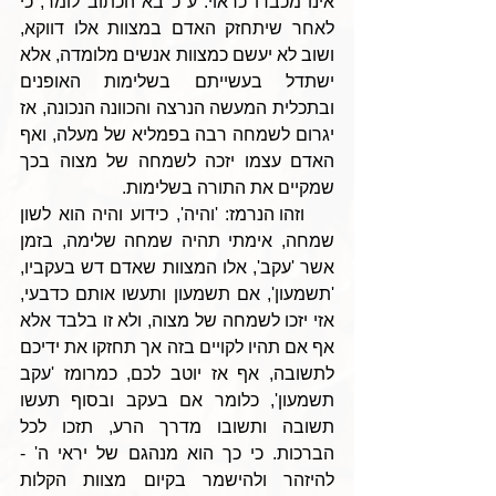
אינו מכבדו כראוי. ע"כ בא הכתוב לומר, כי 
לאחר שיתחזק האדם במצוות אלו דווקא, 
ושוב לא יעשם כמצוות אנשים מלומדה, אלא 
ישתדל בעשייתם בשלימות האופנים 
ובתכלית המעשה הנרצה והכוונה הנכונה, אז 
יגרום לשמחה רבה בפמליא של מעלה, ואף 
האדם עצמו יזכה לשמחה של מצוה בכך 
שמקיים את התורה בשלימות.
    וזהו הנרמז: 'והיה', כידוע והיה הוא לשון 
שמחה, אימתי תהיה שמחה שלימה, בזמן 
אשר 'עקב', אלו המצוות שאדם דש בעקביו, 
'תשמעון', אם תשמעון ותעשו אותם כדבעי, 
אזי יזכו לשמחה של מצוה, ולא זו בלבד אלא 
אף אם תהיו לקויים בזה אך תחזקו את ידיכם 
לתשובה, אף אז יוטב לכם, כמרומז 'עקב 
תשמעון', כלומר אם בעקב ובסוף תעשו 
תשובה ותשובו מדרך הרע, תזכו לכל 
הברכות. כי כך הוא מנהגם של יראי ה' - 
להיזהר ולהישמר בקיום מצוות הקלות 