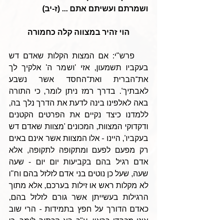
ושמרתם ועשיתם אתם ... (ז-יב)
הוי זהיר במצווה קלה כחמורה
    פרש"י: אם המצות הקלות שאדם דש 
בעקביו תשמעון, אזי 'ושמר ה' אלקיך לך 
את־הברית ואת־החסד אשר נשבע 
לאבתיך'. בדרך רמז ניתן לומר, כי התורה 
באה לאלפינו בינה לדעת את הדרך נלך בה, 
ללמדנו כיצד נקיים את הפרטים הקטנים 
ודקדוקי המצוות, המכונים 'מצוות שאדם דש 
בעקביו', היינו - אלו המצוות אשר אינם באים 
רק מפעם לפעם ומתקופה לתקופה, אלא 
אדם רגיל בהם בקביעות יום יום - שעה 
שעה, שעל כן נוטים בני אדם לזלזל בהם וח"ו 
לא מקלות ראש או זילות בערכם, אלא מתוך 
הרגילות בעשייתן אשר גורם לזלזל בהם, 
כאדם הדורך על חפץ בתמידות - הרי שוב 