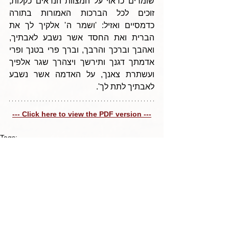
שומרים כראוי על המצוות הנראים כקלות, 
זוכים לכל הברכות האמורות בתורה 
כדמסיים ואזיל: 'ושמר ה' אלקיך לך את 
הברית ואת החסד אשר נשבע לאבתיך, 
ואהבך וברכך והרבך, וברך פרי בטנך ופרי 
אדמתך דגנך ותירשך ויצהרך שגר אלפיך 
ועשתרת צאנך, על האדמה אשר נשבע 
לאבתיך לתת לך'.
--- Click here to view the PDF version ---
Tags:
Parshas Eikev 5784
טיב התבלין