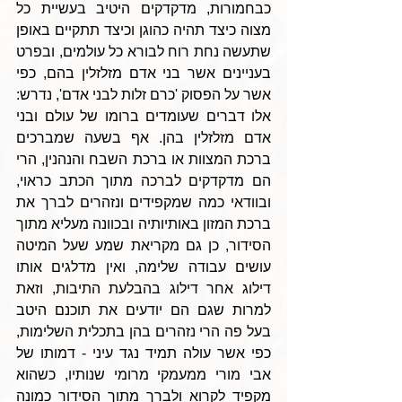
כבחמורות, מדקדקים היטיב בעשיית כל 
מצוה כיצד תהיה כהוגן וכיצד תתקיים באופן 
שתעשה נחת רוח לבורא כל עולמים, ובפרט 
בעניינים אשר בני אדם מזלזלין בהם, כפי 
אשר על הפסוק 'כרם זלות לבני אדם', נדרש: 
אלו דברים שעומדים ברומו של עולם ובני 
אדם מזלזלין בהן. אף בשעה שמברכים 
ברכת המצוות או ברכת השבח והנהנין, הרי 
הם מדקדקים לברכה מתוך הכתב כראוי, 
ובוודאי כמה שמקפידים ונזהרים לברך את 
ברכת המזון באותיותיה ובכוונה מעליא מתוך 
הסידור, כן גם מקריאת שמע שעל המיטה 
עושים עבודה שלימה, ואין מדלגים אותו 
דילוג אחר דילוג בהבלעת התיבות, וזאת 
למרות שגם הם יודעים את תוכנם היטב 
בעל פה הרי נזהרים בהן בתכלית השלימות, 
כפי אשר עולה תמיד נגד עיני - דמותו של 
אבי מורי ממעמקי מרומי שנותיו, כשהוא 
מקפיד לקרוא ולברך מתוך הסידור כמונה 