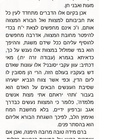
מעות ואבני חן.
    אכן בקיום אלו הדברים מתחדד לעין כל 
את חביבותם למצוות ואל הבורא המצווה 
אותם, ו"כ אינם מחפשים לצאת י"ח בכדי 
להיפטר מחובת המצווה, אדרבה מחפשים 
להוסיף עליהם ככל שידם משגת, וההיפך 
הוא במי שמזלזל במצוות אלו נענש על כך, 
כדאיתא בגמרא (עבודה זרה יח.) מאי 
דכתיב: עוון עקבי יסובני? אלו עוונות שאדם 
דש בעקביו בעולם הזה, הרי הן מסובין לו 
ליום הדין, וכפי אשר צווח הנביא ישעיהו 
שסיבת העונשים הבאים על האדם הוא 
בעבור 'ותהי יראתם אתי מצות אנשים 
מלמדה', כלומר כי המצוות נעשים כבדרך 
אגב וברפיון ידיים, בלא מחשבת המח 
ואימוץ הלב, לפיכך השגחת הבורא אליהם 
הוא בהסתר פנים.
     ברם מידה טובה מרובה הימנה, ואכן אם 