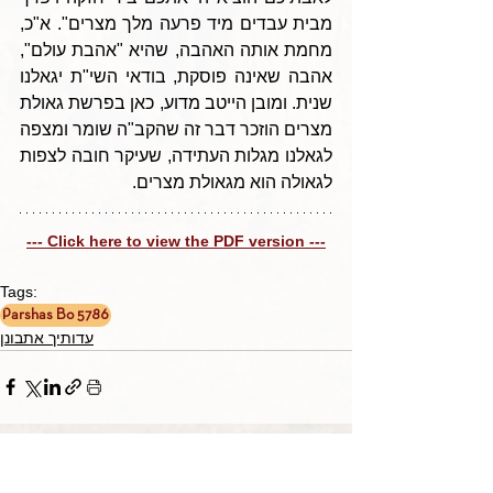
מבית עבדים מיד פרעה מלך מצרים". א"כ, 
מחמת אותה האהבה, שהיא "אהבת עולם", 
אהבה שאינה פוסקת, בודאי השי"ת יגאלנו 
שנית. ומובן הייטב מדוע, כאן בפרשת גאולת 
מצרים הוזכר דבר זה שהקב"ה שומר ומצפה 
לגאלנו מגלות העתידה, שעיקר חובה לצפות 
לגאולה הוא מגאולת מצרים.
--- Click here to view the PDF version ---
Tags:
Parshas Bo 5786
עדותיך אתבונן