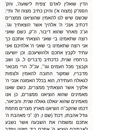
הדין שואלין לאדם 'צפית לישועה', והק' 
הסמ"ק (מצוה א') והיכן כתיב מצוה זו? ותי': 
שכשם שיש לנו להאמין שהוציאנו ממצרים 
דכתיב אנכי ה' אלהיך אשר הוצאתיך וגו'. 
וע"כ מאחר שהוא דיבור, ה"ק, כשם שאני 
רוצה שתאמינו בי שאני הוצאתי אתכם כך 
אני רוצה שתאמינו בי שאני ה' אלהיכם ואני 
עתיד לקבץ אתכם ולהושיעכם. וכן יושיענו 
ברחמיו שנית, כדכתיב (דברים ל, ג): ושב 
וקבצך מכל העמים וגו'", עכ"ל. הרי מבואר 
מדבריו, שמקור החובה להאמין ולצפות 
לגאולה העתידה, הוא בכלל האמונה אנכי ה' 
אלקיך אשר הוצאתיך ממצרים, כשם שאנו 
מאמינים שהוא הוציאנו ממצרים, כן אנו 
מאמינים שהוא יגאלנו גאולה שנית. והביאור, 
דכמו שהקב"ה הוציאנו מארץ מצרים מחמת 
גודל אהבתו, דכת' (שם ז, ח): "כי מאהבת ה' 
אתכם ומשמרו את השבעה אשר נשבע 
לאבתיכם הוציא ה' אתכם ביד חזקה ויפדך 