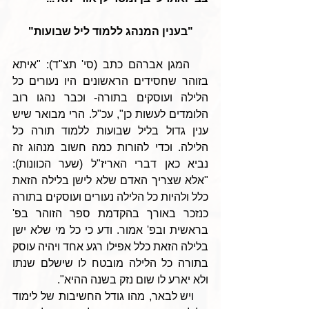
"בענין המנהג ללמוד ליל שבועות"
    המגן אברהם כתב (סי' תצ"ד): "איתא 
בזוהר שחסידים הראשונים היו נעורים כל 
הלילה ועוסקים בתורה- וכבר נהגו רוב 
הלומדים לעשות כן", עכ"ל. הרי מבואר שיש 
ענין גדול בליל שבועות ללמוד תורה כל 
הלילה. וכדי להורות כמה חשוב מנהוג זה 
נביא כאן דברי האריז"ל (שער הכוונות): 
"אלא שצריך האדם שלא לישן בלילה הזאת 
כלל ולהיות כל הלילה נעורים ועוסקים בתורה 
כנזכר באורך בהקדמת ספר הזוהר בפ' 
בראשית ובפ' אמור. ודע כי כל מי שלא ישן 
בלילה הזאת כלל אפילו רגע אחד ויהיה עוסק 
בתורה כל הלילה מובטח לו שישלם שנתו 
ולא יארע לו שום נזק בשנה ההיא". 
    ויש לבאר, מהו גודל החשיבות של לימוד 