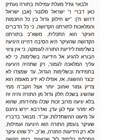
    ולבאר גודל מעלת עמילות בתורה נעתיק 
כאן דברי ר' ישראל סלנטר (אבן ישראל 
דרוש ח'): "יש חילוק גדול בין כל החכמות 
והמלאכות לתורתנו הקדושה, כי כל הדברים 
העיקר הוא התכלית, משא"כ בתורתנו 
הקדושה שהעיקר היא הסיבה דהיינו היגיעה 
בשלימות לידיעת התורה לעומקה, כי אין ציווי 
הבורא להגיע אל הידיעה בשלימות, כי לא 
עליך המלאכה לגמור, רק שתהיה היגיעה 
בתמידות ובשלימות הגדול, עד שמצדו לא 
יבצר ההשגה, אז, אפילו לא ידע מאומה הוא 
צדיק גמור ואהוב יותר אצל הקב"ה ממי 
שהשיג בשכלו חלק גדול מן התורה והיה זה 
בלא יגיעה מרוב זכות שכלו ומהירותו, שהוא 
לא ימהר עוף לגן עדן, ואדרבא יירש גיהנם 
על מיעוט ההשתדלות, עכ"ד. מבואר בדבריו 
שעיקר בעסק התורה הוא היגיעה ועמילות, 
ולא רק הידיעות התורה, וא"כ, י"ל שזהו עיקר 
התכלית בלימוד ליל שבועות, בזמן הקשה 