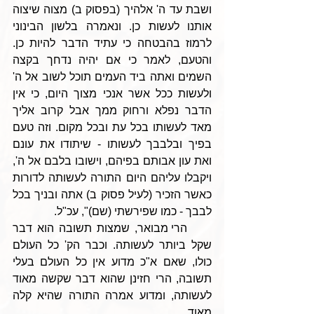
ושבת עד ה' אלהיך (בפסוק ב) מצוה שיצוה 
אותנו לעשות כן. ונאמרה בלשון הבינוני 
לרמוז בהבטחה כי עתיד הדבר להיות כן. 
והטעם, לאמר כי אם יהיה נדחך בקצה 
השמים ואתה ביד העמים תוכל לשוב אל ה' 
ולעשות ככל אשר אנכי מצוך היום, כי אין 
הדבר נפלא ורחוק ממך אבל קרוב אליך 
מאד לעשותו בכל עת ובכל מקום. וזה טעם 
בפיך ובלבבך לעשותו - שיתודו את עונם 
ואת עון אבותם בפיהם, וישובו בלבם אל ה', 
ויקבלו עליהם היום התורה לעשותה לדורות 
כאשר הזכיר (לעיל פסוק ב) אתה ובניך בכל 
לבבך - כמו שפירשתי (שם)", עכ"ל. 
     הרי מבואר, שמצות תשובה הוא דבר 
שקל ביותר לעשותה. וכבר הק' כל העולם 
כולו, שאם א"כ מדוע אין כל העולם בעלי 
תשובה, הרי חזינן שהוא דבר שקשה מאוד 
לעשותה, ומדוע אמרה התורה שהיא קלה 
מאוד.