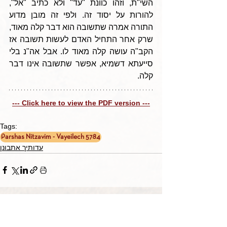
השי"ת, וזהו כוונת "עד" ולא כתיב "אל", 
להורות על יסוד זה. ולפי זה מובן מדוע 
התורה אמרה שתשובה הוא דבר קלה מאוד, 
שרק אחר התחיל האדם לעשות תשובה אז 
הקב"ה עושה קלה מאוד לו. אבל אה"נ בלי 
סייעתא דשמיא, אפשר שתשובה אינו דבר 
קלה.
--- Click here to view the PDF version ---
Tags:
Parshas Nitzavim - Vayeilech 5784
עדותיך אתבונן