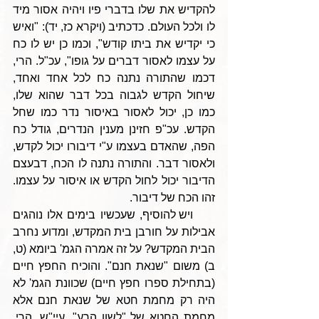
להקדיש את שלו בדברי פיו ויהיה אסור מיד 
לו ולכל העולם. כדכתיב (ויקרא כז, יד): "ואיש 
כי יקדיש את ביתו קודש", וכמו כן יש לו כח 
על עצמו לאסור דברים על גופו", עכ"ל. הרי, 
דכמו שהתורה נתנה כח לכל אחד ואחד, 
שיחול הקדש לגבוה בכל דבר שהוא שלו, 
כמו כן, יכול לאסור באיסור נדר כמו שחל 
הקדש. עכ"פ חזינן מענין הנדרים, גודל כח 
הפה, שהאדם בעצמו ע"י דיבורו יכול לקדש, 
ולאסור דבר. והתורה נתנה לו הכח, דבעצם 
הדיבור יכול לחול הקדש או איסור על עצמו. 
זהו הכח של דיבור.
     ויש להוסיף, שעכשיו בימים אלו נוהגים 
אבילות על חורבן בית המקדש, ומדוע נחרב 
הבית המקדש? על זה אמרה הגמ' ביומא (ט, 
ב) משום "שנאת חנם". והוכיח החפץ חיים 
(בתחילת ספרו חפץ חיים) שכוונת הגמ' לא 
היה רק מחמת חטא של שנאת חנם אלא 
מחמת החטא של "לשון הרע", עיי"ש. הרי, 