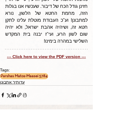
חזינן גודל הכח של דיבור. שעכשיו אנו בגלות 
הזה, מחמת החטא של הלשון, נורא 
למתבונן! וע"כ העבודת מוטלת עלינו לתקן 
חטא זה, ושיהיה אהבת ישראל, ולא יהיה 
שום לשון הרע, ועי"ז יבנה בית המקדש 
השלישי במהרה בימינו!
--- Click here to view the PDF version ---
Tags:
Parshas Matos-Maasei 5784
עדותיך אתבונן