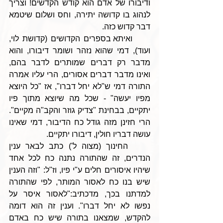
ודיבורו של אדם הוא קודש הקדשים! וצריך 
לנהוג בו קדושה יתירה, וחס ושלום שיטמא 
דבר קדוש כזה. 
     ואיתא בספרים הקדושים (קדושת לוי, 
ועוד), דמי שהוא נזהר ושומר דיבורו, והוא 
מדבר רק דברים שמותרים לדבר בהם, 
ואינו מדבר דברים אסורים, הרי עליו אמרה 
התורה דמי ש"לא יחל דברו", אז "כל היוצא 
מפיו יעשה" - שכל מה שיוצא מתוך פיו 
יתקיים, בבחינת "צדיק גוזר והקב"ה מקיים". 
הרי חזינן מזה גודל כח הדיבור, דמי שאינו 
עושה דבריו חולין, דיבורו יתקיים.
     החינוך (מצוה ל') כתב לבאר ענין 
הנדרים, זה שהתורה נתנה כח לכל אחד 
שיהיו איסורים חלים ע"י פיו, וז"ל: "וזה הענין 
שיש בנו כח לאסור המותר, לפי שהתורה 
למדתנו בכך, מדכתיב:"לאסור איסר על 
נפשו לא יחל דברו". וענין זה הוא דומה 
להקדש, שמצאנו בתורה שיש כח באדם 