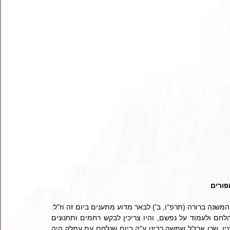
פורים
    קודם פורים ביום י"ג אדר יש לנו תענית של "תענית אסתר". וכתב המשנה ברורה (תרפ"ו, ב') לבאר מדוע מתענים ביום זה וז"ל: 
"מתענין בי"ג באדר, כי בימי מרדכי ואסתר נקהלו ביום י"ג באדר להלחם ולעמוד על נפשם, והיו צריכין לבקש רחמים ותחנונים 
שיעזרם ה' להנקם מאויביהם, ומצינו כשהיו ביום מלחמה שהיו מתענין, שכן ארז"ל שמשה רבינו ע"ה ביום שנלחם עם עמלק היה 