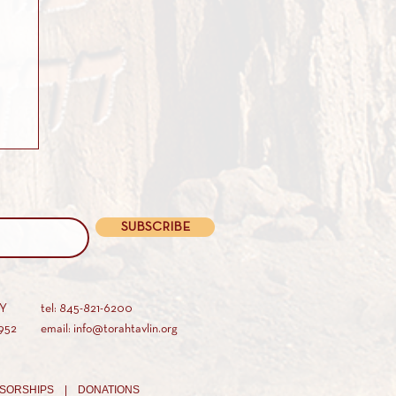
SUBSCRIBE
AY
tel: 845-821-6200
952
email: info@torahtavlin.org
SORSHIPS |
DONATIONS