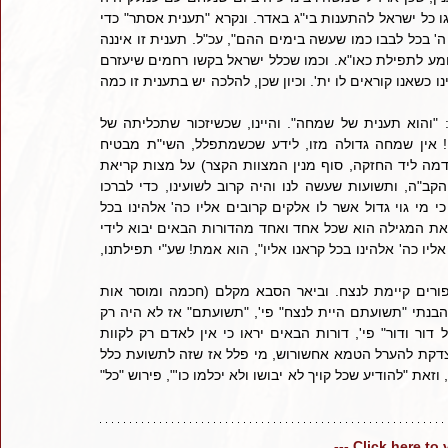
מתענה, וא"כ בודאי גם בימי מרדכי היו מתענים באותו יום, ולכן נהגו כל ישראל להתענות בי"ג באדר. ונקרא "תענית אסתר" כדי 
לזכור שהש"י רואה ושומע כל איש בעת צרתו כאשר יתענה וישוב אל ה' בכל לבבו כמו שעשה בימים ההם", עכ"ל. תענית זו איננה 
כשאר תעניות ציבור. עיקרה של התענית הוא כדי להזכיר שהשי"ת שומע לתפילת כאו"א. וכמו שכלל ישראל בקשו רחמים שיעזרם 
השי"ת לנצח במלחמה, וענה השי"ת לתפילתם, כמו כן יענה לתפילתינו כשאנו קוראים לו ית'. וכיון שכן, להלכה יש בתענית זו כמה 
    תענית אסתר היא תענית של שמחה, כלשון הכל בו (סי' ס"ב): "והוא תענית של שמחה". והיינו, שכשיזכור שתכליתה של 
התענית הוא להורות שהשי"ת שומע לתפילתנו, באים לידי שמחה! אין שמחה גדולה מזו, לידע שכשמתפלל, השי"ת מבטיח 
לשמוע תפילתו. וזהו עיקר התכלית של פורים, שכתב הרמב"ם (הקדמה ליד החזקה, סוף מנין המצוות הקצר) על מצות קריאת 
המגילה וז"ל: "וצוו לקרות המגילה בעונתה כדי להזכיר שבחיו של הקב"ה, ותשועות שעשה לנו והיה קרוב לשועינו, כדי לברכו 
ולהללו, וכדי להודיע לדורות הבאים שאמת מה שהבטיחנו בתורה: כי מי גוי גדול אשר לו אלקים קרובים אליו כה' אלהינו בכל 
קראנו אליו", עכ"ל. הרי מבואר בדברי הרמב"ם שעיקר התכלית בקריאת המגילה הוא שכל אחד ואחד מהדורות הבאים יבוא לידי 
ההכרה, שמה שכתוב בתורה "כי מי גוי גדול אשר לו אלהים קרובים אליו כה' אלהינו בכל קראנו אליו", הוא אמת! שע"י תפילתנו, 
   וזו הכוונה בזה שאומרים "תשועתם היית לנצח", שהישועה של פורים קיימת לנצח. וביאר הסבא מקלם (חכמה ומוסר אות 
קמ"ג): "היום בושתי כי לא ידעתי דברי אשר דברתי זה כמה, והיום הבנתי "תשועתם היית לנצח" פי', "תשועתם" אז לא היה רק 
לדורם אבל "לנצח", ומבאר אח"כ למה, כי הבינו מזה "ותקותם בכל דור ודור" פי', דורות הבאים יראו כי אין לאדם רק לקוות 
ולהתפלל אליך, כי מי שראה עת צרה ליעקב בעת שנלקחה הדסה הצדקת להערל הטמא אחשורוש, מי פלל אז שזה לתשועת כלל 
ישראל בעוד שש שנים, כי נלקחה בשנת שבע ופור המן היה בשנת י"ג, וזאת "להודיע שכל קויך לא יבושו ולא יכלמו כו'", פירוש "כל" 
--- Click here to