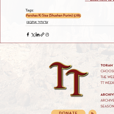
Tags:
Parshas Ki Sisa (Shushan Purim) 5785
עדותיך אתבונן
TORAH 
CHOOSE
THE WE
TT WEE
ARCHIV
ARCHIV
SEASON
DONATE