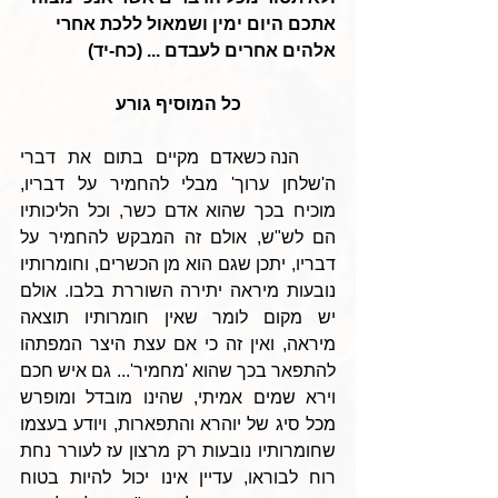
אתכם היום ימין ושמאול ללכת אחרי 
אלהים אחרים לעבדם ... (כח-יד)
כל המוסיף גורע
   הנה כשאדם מקיים בתום את דברי 
ה'שלחן ערוך' מבלי להחמיר על דבריו, 
מוכיח בכך שהוא אדם כשר, וכל הליכותיו 
הם לש"ש, אולם זה המבקש להחמיר על 
דבריו, יתכן שגם הוא מן הכשרים, וחומרותיו 
נובעות מיראה יתירה השוררת בלבו. אולם 
יש מקום לומר שאין חומרותיו תוצאה 
מיראה, ואין זה כי אם עצת היצר המפתהו 
להתפאר בכך שהוא 'מחמיר'... גם איש חכם 
וירא שמים אמיתי, שהינו מובדל ומופרש 
מכל סיג של יוהרא והתפארות, ויודע בעצמו 
שחומרותיו נובעות רק מרצון עז לעורר נחת 
רוח לבוראו, עדיין אינו יכול להיות בטוח 