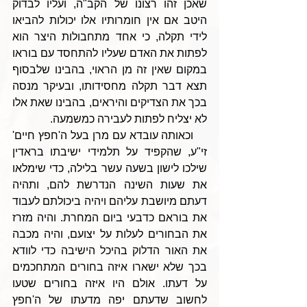
שאכן זהו רצונו של הקב"ה, ועליו לבדוק 
היטב אם אין חומרותיו אלו יכולות להביאו 
לידי תקלה, כי אחד מתחבולות היצר הוא 
לפתות את האדם שעליו להתחסד עם בוראו 
במקום שאין זה מן הראוי, בהבינו שלבסוף 
תצא דבר תקלה מחסידותו, ובעיקר מנסה 
בכך את הצדיקים והיראים, בהבינו שאת אלו 
לא יצליח לפתות לעבירה כמשמעה. 
    וכאותה עובדא עם מרן בעל ה'חפץ חיים' 
זי"ע, שהקפיד על תלמידי ישיבתו בראדין 
שילכו לישון בשעה עשר בלילה, כדי שימלאו 
את שעות השינה הנדרשת להם, ותהיה 
דעתם מיושבת עליהם ויהיה ביכולתם לעבוד 
את בוראם כדבעי ביום המחרת. והיה מזרז 
את הבחורים לעלות על יצועם, והיה מכבה 
את האור הדלוק בהיכל הישיבה כדי לוודא 
בכך שלא ישארו איזה בחורים המתחכמים 
על דעתו. אולם היו איזה בחורים שטעו 
לחשוב שדעתם יפה מדעתו של ה'חפץ 