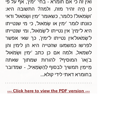
ואין זה כי אם חומרא - בחי' 'ימין', אף על פי 
כן הֱיֵה זהיר מזה, ולמה? התשובה היא: 
'וּשְׂמֹאול'! כלומר, כשאומר 'ימין ושְׂמֹאול' ודאי 
כוונתו לומר 'ימין או שְׂמֹאול', כי מי שנטייתו 
היא ל'ימין' אין נטייתו ל'שְׂמֹאול', ומי שנטייתו 
ל'שְׂמֹאול'אין נטייתו ל'ימין', כך שאי אפשר 
לפרשו כמשמעו שהטייה היא הן לימין והן 
לשמאל, ולמה אם כן כתב 'ימין וּשְׂמֹאול' 
ב'וָאו' המוסיף? להורות שמתוך שאתה 
מַיימִין תמשיך לבסוף לְהַשְׂמְאִיל, - שמדובר 
בחומרא דאתי לידי קולא...
--- Click here to view the PDF version ---
Tags:
Parshas Ki Savo 5785