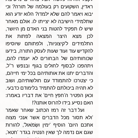
ראדין, השקועים רק בעולמה של תורה? וכי 
יבוא ויאמר להם שלא ילמדו? הלוא יודע הוא 
שתלמידי הישיבה לא יצייתו לו. אולם מאחר 
שיש לו תפקיד להטות בני האדם מן היושר, 
לכן מצא היצר המצאה לפתות את 
התלמידים ל'קיצוניות', ולפתותם שיוסיפו 
להקדיש עוד ועוד שעות לעסק התורה, בידעו 
שכוחותיהם של הבחורים לא יעמדו להם, 
ויתהפכו לבסוף לחולים בגוף ובנפש ר"ל, 
והדברים יתנו את אותותיהם בכל ימי חייהם, 
כי יצטרכו להתמודד עם חולשותיהם, ושוב 
לא תהיה ביכולתם להתמיד בלימודם כדבעי. 
וכאן הפטיר ה'חפץ חיים' את דבריו באמרו: 
האם נסייע בידו להרוס אותנו?! 
    ועל דבר זה רמז הכתוב שאחר שאמר 
'ולא תסור מכל הדברים אשר אנכי מצוה 
אתכם היום' הוסיף 'ימין וּשְׂמֹאול', להורות 
שגם אם נדמה לך שאין הנטיה בגדר 'חטא', 