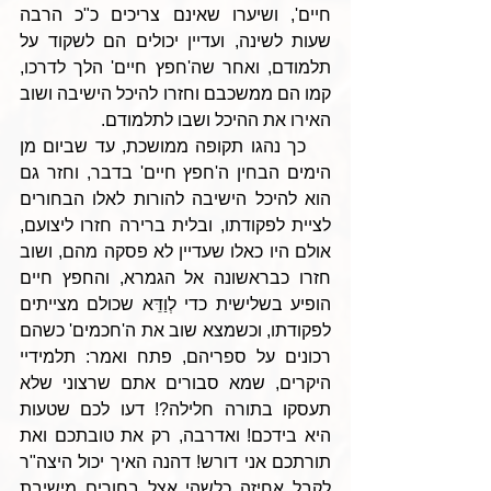
חיים', ושיערו שאינם צריכים כ"כ הרבה 
שעות לשינה, ועדיין יכולים הם לשקוד על 
תלמודם, ואחר שה'חפץ חיים' הלך לדרכו, 
קמו הם ממשכבם וחזרו להיכל הישיבה ושוב 
האירו את ההיכל ושבו לתלמודם.
    כך נהגו תקופה ממושכת, עד שביום מן 
הימים הבחין ה'חפץ חיים' בדבר, וחזר גם 
הוא להיכל הישיבה להורות לאלו הבחורים 
לציית לפקודתו, ובלית ברירה חזרו ליצועם, 
אולם היו כאלו שעדיין לא פסקה מהם, ושוב 
חזרו כבראשונה אל הגמרא, והחפץ חיים 
הופיע בשלישית כדי לְוַדֵּא שכולם מצייתים 
לפקודתו, וכשמצא שוב את ה'חכמים' כשהם 
רכונים על ספריהם, פתח ואמר: תלמידיי 
היקרים, שמא סבורים אתם שרצוני שלא 
תעסקו בתורה חלילה?! דעו לכם שטעות 
היא בידכם! ואדרבה, רק את טובתכם ואת 
תורתכם אני דורש! דהנה האיך יכול היצה"ר 
לקבל אחיזה כלשהי אצל בחורים מישיבת 