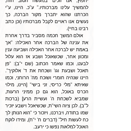
יחפוץ, אנו זוכים במעשה הטוב הזה, 
להמשיך עלינו מברכותיו." ע"כ. היינו, ע"י 
הכרתנו שהוא יתברך מקור הברכה, כך 
נעשים אנו ראויים לקבל מברכותיו (וכן כתב 
רבינו בחיי).
   אולם המשך חכמה מסביר בדרך אחרת 
את ענינה של הברכה אחר האכילה: "אך 
באמת יש לברכה אחר האכילה ושביעה ענין 
ומכוון אחר, שכשאוכל ושבע אז הוא עלול 
לבעט, וכמו שאמר הכתוב (שם י"ב): "פן 
תאכל ושבעת וגו' ושכחת את ד' אלוקיך". 
היינו שנהיה חומרי ושוכח מה' הרוחני, וכמו 
שאיתא "מלי כריסי, זני בישי" [היינו, מילוי 
הכרס באוכל, הוא גם כן ממיני הרעות, 
שמביא לשכחת ה' ועשיית הרע] (ברכות 
ל"ב). לכן ציוה השי"ת, שכשיאכל וישבע יזכיר 
שמו בתודה, ויברכנו, ויזכור כי "הוא הנותן לך 
כח לעשות חיל" (דברים ח' י"ח), ומידו לוקח 
האוכל למלאות נפשו כי ירעב.