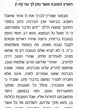
הארץ הטובה אשר נתן לך וגו' (ח-י)
    מבואר שצריך לברך את ה' אחר שיאכל 
וישבע. בביאור ענין הברכה, כתב בספר 
החינוך (מצוה ת"ל): "ידוע הדבר ומפורסם, 
כי ה' פועל כל הנמצא, והוא רב חסד וחפץ 
בטובת בריותיו, ורוצה שיהיו ראויים וזכאים 
לקבל טובה מאתו, וזה באמת משלמותו 
ב"ה, כי לא יקרא שלם בטובה רק מי שהוא 
מטיב לאחרים זולתו, שהרי הטוב דרכו 
להיטיב.   ואחרי שידענו מרוב שלמות טובו, 
שחפצו להריק עלינו מברכתו, נאמר, שענין 
הברכה שאנו אומרים לפניו, איננו אלא 
הזכרה לעורר נפשנו בדברי פינו, שנכיר כי 
הוא המבורך, וכולל כל הטובות, ומתוך 
התעוררות הטוב הזה בנפשנו, ויחוד 
מחשבתנו להודות אליו, שכל הטובות כלולות 
בו, והוא מלך עליהם, לשלחם אל כל אשר 