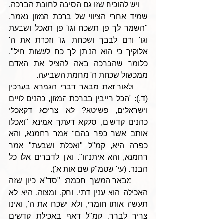
    ויש להוכיח שזו גם הסיבה לחובת הברכה, 
שמיד אחרי הציווי של ברכת המזון נאמר, 
"השמר לך פן תשכח וגו' פן תאכל ושבעת 
וגו' ורם לבבך ושכחת וגו' וזכרת את ה' 
אלוקיך כי הוא הנותן לך כח לעשות חיל". 
כלומר שהברכה באה להציל את האדם 
ממכשול שכחת ה' מחמת השביעה. 
    ולאור זאת מבאר דברי הגמרא בערכין 
(ד.): "הכל חייבין בברכת המזון, כהנים לויים 
וישראלים, פשיטא? לא צריכא דקאכלי 
כהנים קדשים, סלקא דעתך אמינא "ואכלו 
אותם אשר כפר בהם" אמר רחמנא, והא 
כפרה היא, קמ"ל "ואכלת ושבעת" אמר 
רחמנא, והא איתנהו". ואין לדברים אלו כל 
הבנה. (עי' שטמ"ק שם אות א').
    מבאר המשך חכמה: "סד"א כיון שזה 
האכילה הוא ענין דתי, וחק, ומצוה, היא לא 
תעשה אותו חומרי, ולא ישכח את ה', ואינו 
צריך לברך, קמ"ל דאף באכילת קדשים 