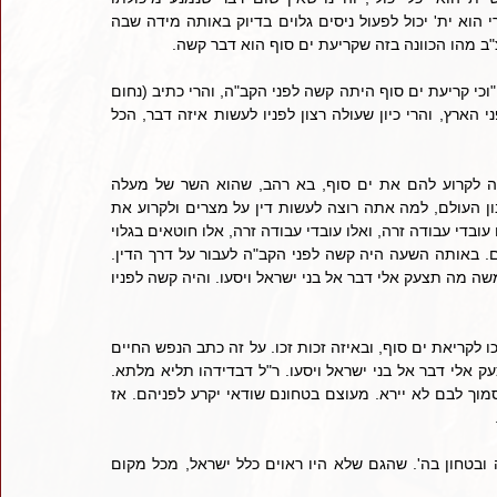
מלעשות. וגם קריעת ים סוף אינו דבר שנמנע מיכולתו לעשות, שהרי הוא ית' יכול לפעול ניסים גלוים בדיוק באותה מידה שבה 
"ב מהו הכוונה בזה שקריעת ים סוף הוא דבר קשה.
ובאמת, כבר עמד על זה הזוהר הקדוש (ח"ב דף ק"ע) וז"ל [מתרגום]: "וכי קריעת ים סוף היתה קשה לפני הקב"ה, והרי כתיב (נחום 
א, ד): גוער בים ויבשהו, (עמוס ט, ו): הקרא למי הים וישפכם על פני הארץ, והרי כיון שעולה רצון לפניו לעשות איזה דבר, הכל 
ומתרץ הזוהר: אלא, בזמן שישראל עברו ובאו אל הים, ורצה הקב"ה לקרוע להם את ים סוף, בא רהב, שהוא השר של מעלה 
הממונה על מצרים, וביקש מלפני הקב"ה לעשות דין, אמר לפניו, רבון העולם, למה אתה רוצה לעשות דין על מצרים ולקרוע את 
הים לישראל, הלא כולם הם רשעים לפניך, וכל דרכיך בדין אמת? אלו עובדי עבודה זרה, ואלו עובדי עבודה זרה, אלו חוטאים בגלוי 
עריות, ואלו חוטאים בגלוי עריות. אלו שופכי דמים, ואלו שופכי דמים. באותה השעה היה קשה לפני הקב"ה לעבור על דרך הדין. 
והרי ישראל היו נוסעים על הים שכתוב (שמות יד, טו): ויאמר ה' אל משה מה תצעק אלי דבר אל בני ישראל ויסעו. והיה קשה לפניו 
וכיון שכן, שכלל ישראל היו נתונים בדין, היו צריכין איזה זכות כדי שיזכו לקריאת ים סוף, ובאיזה זכות זכו. על זה כתב הנפש החיים 
(שער א', פרק ט'): "בעת קריעת ים סוף אמר הוא ית' למשה מה תצעק אלי דבר אל בני ישראל ויסעו. ר"ל דבדידהו תליא מלתא. 
שאם המה יהיו בתוקף האמונה והבטחון ויסעו הלוך ונסוע אל הים סמוך לבם לא יירא. מעוצם בטחונם שודאי יקרע לפניהם. אז 
הרי מצינו היטב שהזכות שזכו לקריעת ים סוף, היה מחמת האמונה ובטחון בה'. שהגם שלא היו ראוים כלל ישראל, מכל מקום 