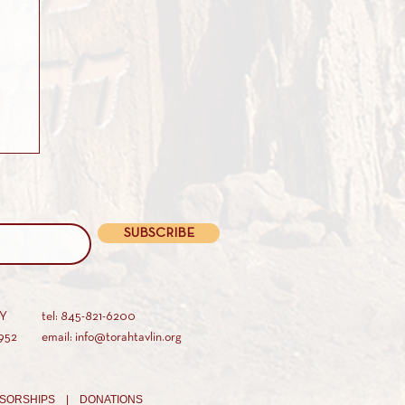
SUBSCRIBE
AY
tel: 845-821-6200
952
email: info@torahtavlin.org
SORSHIPS |
DONATIONS