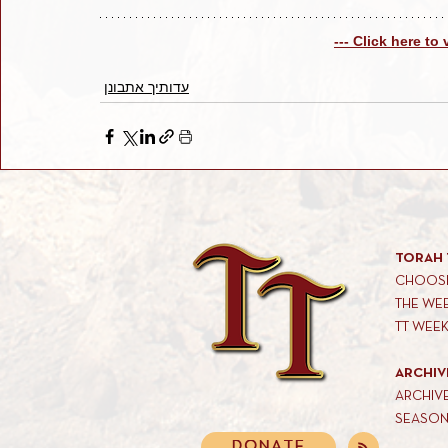
--- Click here to
עדותיך אתבונן
TORAH 
CHOOSE
THE WE
TT WEE
ARCHIV
ARCHIV
SEASON
DONATE