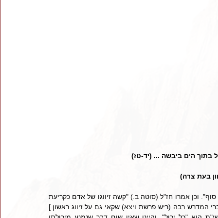
תוך הים ביבשה ... (יד-טז) 
ן בעת צרה)
ידועים דברי חז"ל (פסחים קיח.): "קשין מזונותיו של אדם כקריעת ים סוף". וכן אמרו חז"ל (סוטה ב.) "קשה זיווגו של אדם כקריעת 
ים סוף". [והגם שמבואר שם דקאי רק על זיווג שני, מ"מ מבואר מדברי המדרש רבה (ריש פרשת ויצא) שקאי גם על זיווג ראשון.] 
ודברי חז"ל תמוהים מאוד, שהרי אנו מאמינים בני מאמינים שהשי"ת הוא "כל יכול", והיינו שאין שום דבר שנמנע מיכולתו 