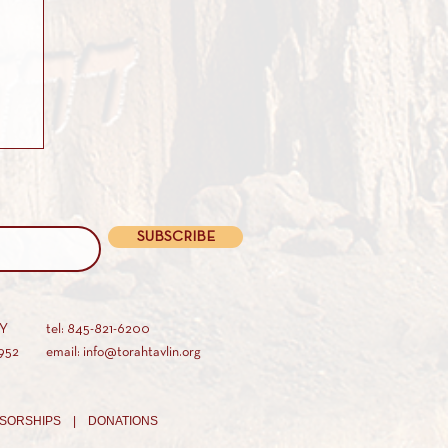
SUBSCRIBE
AY
tel: 845-821-6200
952
email: info@torahtavlin.org
SORSHIPS |
DONATIONS