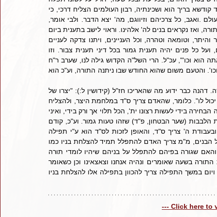
קצרה להשליך על ה' יהבו. ובעת הפעולה יאמר בכל צרכיו: לשם יחוד קודשא בריך הוא ושכינתיה, רבון העולמים הצליח דרכי, כי 
מאתך הכל וכו'. וביותר צריך זירוז להתפלל שיהיה לו זרע כשר עד עולם .ואגב, כל צרכיהם וזיווגם, מה' יצא הדבר. ולבי אומר, 
שעת רצון לתפילה זו בערב ראש חודש סיון, הוא החודש שבו נתנה התורה, ואז נקראים בנים לה' אלהינו. וראוי לישב בתענית ביום 
ההוא, הוא ואשתו, ויתעוררו בתשובה, ויתקנו כל ענייני הבית, איסור והיתר, וטומאה וטהרה, וכל העניינים, ויתנו צדקה לעניים 
הגונים. ואם אפשר לבעל להתענות אז הפסקה, מה טוב ומה נעים, ועל כל פנים יהיה תענית גמור בכל דיני תענית צבור. וזו 
הנוסחא של התפלה: אתה הוא ה' אלהינו עד שלא בראת העולם, ואתה הוא וכו'", עכ"ל. הרי השל"ה הקדוש גילה לנו, שערב ר"ח 
סיון הוא עת רצון לתפילה להצלחה לזרע כשר ולכל צרכיהם ולזיווגם וכו'. והטעם משום שהוא החודש שבו ניתנה התורה, וע"כ הוא 
    ונראה שיש להוסיף, דבאמת זהו עיקר הכנה לקראת קבלת התורה. דהנה כבר ידוע מה שהאריכו חז"ל (קידושין ל:): "יצרו של 
אדם מתגבר עליו בכל יום ומבקש המיתו ,ואלמלא הקב"ה עוזרו אין יכול לו". כלומר, שהאדם צריך ס"ד במלחמת היצר, ולהצליח 
בעבודת השי"ת. שיש מקום שאחד יעשה טעות ויאמר, שהקב"ה ניתנה הבחירה בידי לעשות רצונו ית', הכל תלוי אך ורק בידי, ואיני 
צריך ס"ד, רק לדברים גשמיות צריך ס"ד ותפילה. וכבר האריך החובת הלבבות (שער הבטחון, פ"ד) שזהו טעות גמור. וע"כ, קודם 
קבלת התורה, צריך האדם להכיר שהצלחתו, והצלחת בניו בתורה ובעבודת ה' צריך ס"ד, והאופן לזכות לס"ד הוא ע"י תפילה 
מעומק לבו. והגם שכתב השל"ה שערב ר"ח הוא עת רצון לתפילה על הבנים, מ"מ צריך האדם להתפלל תמיד להצלחת בניו כמו 
שכתב המשנה ברורה (סי' מ"ז, ס"ק י'): "ותמיד תהיה תפלת האב והאם שגורה בפיהם להתפלל על בניהם שיהיו לומדי תורה 
וצדיקים ובעלי מדות טובות ויכוין מאוד בברכת אהבה רבה ובברכת התורה בשעה שאומרים ונהיה אנחנו וצאצאינו וכן כשאומר 
בובא לציון למען לא ניגע לריק ולא נלד לבהלה", עכ"ל. הרי בכל יום ויום במשך התפילה צריך להכוון בתפילה אלו להצלחת בניו 
--- Click here to