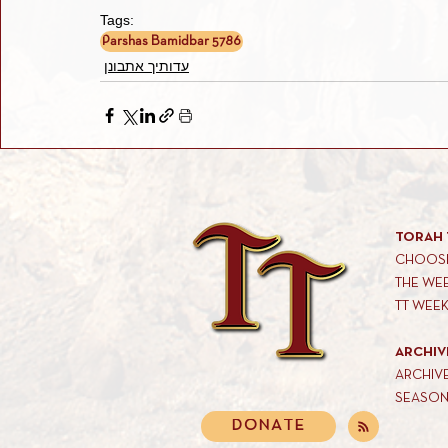
Tags:
Parshas Bamidbar 5786
עדותיך אתבונן
TORAH 
CHOOSE
THE WE
TT WEE
ARCHIV
ARCHIV
SEASON
DONATE