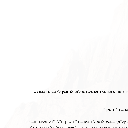
ות עד שתחנני ותשמע תפילתי להזמין לי בנים ובנות ... 
רב ר"ח סיון"
    ידועים ומפורסמים דברי השל"ה (מס' תמיד פרק נר מצוה אות קל"א) בנוגע לתפילה בערב ר"ח סיון וז"ל: "חל עלינו חובת 
התפילה ובקשה להשי"ת בכל צרכינו, כי הכל מאתו ית'. ע"כ בכל מה שיצטרך האדם, בכל עת ובכל שעה, ירגיל על לשונו תפלה 