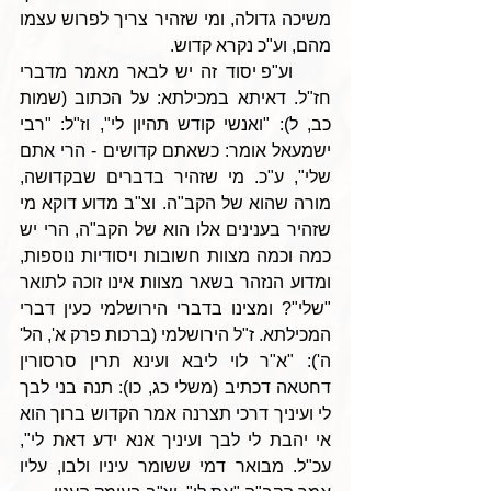
משיכה גדולה, ומי שזהיר צריך לפרוש עצמו 
מהם, וע"כ נקרא קדוש.
     וע"פ יסוד זה יש לבאר מאמר מדברי 
חז"ל. דאיתא במכילתא: על הכתוב (שמות 
כב, ל): "ואנשי קודש תהיון לי", וז"ל: "רבי 
ישמעאל אומר: כשאתם קדושים - הרי אתם 
שלי", ע"כ. מי שזהיר בדברים שבקדושה, 
מורה שהוא של הקב"ה. וצ"ב מדוע דוקא מי 
שזהיר בענינים אלו הוא של הקב"ה, הרי יש 
כמה וכמה מצוות חשובות ויסודיות נוספות, 
ומדוע הנזהר בשאר מצוות אינו זוכה לתואר 
"שלי"? ומצינו בדברי הירושלמי כעין דברי 
המכילתא. ז"ל הירושלמי (ברכות פרק א', הל' 
ה'): "א"ר לוי ליבא ועינא תרין סרסורין 
דחטאה דכתיב (משלי כג, כו): תנה בני לבך 
לי ועיניך דרכי תצרנה אמר הקדוש ברוך הוא 
אי יהבת לי לבך ועיניך אנא ידע דאת לי", 
עכ"ל. מבואר דמי ששומר עיניו ולבו, עליו 