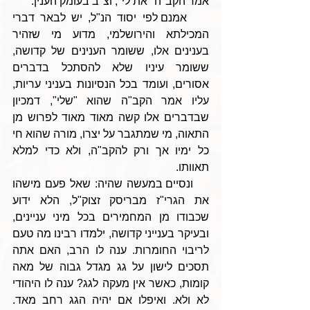
אמר הקב"ה "את לי", וצ"ב בעומק הענין.
    אמנם לפי יסוד הנ"ל, יש לבאר דברי 
המכילתא והירושלמי, מדוע מי שזהיר 
בענינים אלו, ששומר הענינים של קדושה, 
ששומר עיניו שלא להסתכל בדברים 
אסורים, ועומד בכל הנסיונות בעניני עריות, 
עליו אמר הקב"ה שהוא "שלי", דמכיון 
שבדברים אלו קשה מאוד מאוד לפרוש מן 
התאוה, מי שמתגבר על יצרו, מורה שהוא חי 
כל ימיו אך ורק להקב"ה, ולא כדי למלא 
תאוותו.
    ונסיים במעשה שהיה: שאל פעם מישהו 
את הגרי"ז מבריסק זצוק"ל, הלא ידוע 
שכבודו מן המחמירים בכל מיני עניינים, 
ובעיקר בענייני קדושה, ילמדו רבינו מה טעם 
לריבוי החומרות. ענה לו הרב, האם אתה 
תסכים לישון על גג מגדל גבוה של מאה 
קומות, כאשר אין מעקה לגג? ענה לו היהודי 
לא ולא. ואיפלו אם יהיה הגג רחב מאד. 